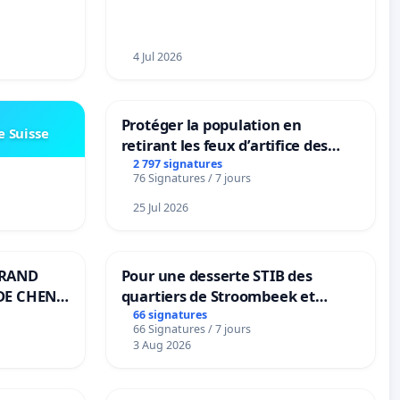
4 Jul 2026
Protéger la population en
e Suisse
retirant les feux d’artifice des
rayons
2 797 signatures
76 Signatures / 7 jours
25 Jul 2026
GRAND
Pour une desserte STIB des
DE CHENE-
quartiers de Stroombeek et
Beauval - Voor een MIVB-
66 signatures
66 Signatures / 7 jours
bediening van de wijken
3 Aug 2026
Strombeek en Het Voor