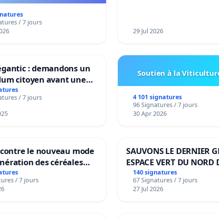
gnatures
tures / 7 jours
026
29 Jul 2026
égantic : demandons un
Soutien à la Viticultur
dum citoyen avant une
mation irréversible de
atures
4 101 signatures
tures / 7 jours
ritoire »
96 Signatures / 7 jours
025
30 Apr 2026
n contre le nouveau mode
SAUVONS LE DERNIER 
nération des céréales
ESPACE VERT DU NORD 
les de Swiss granum basé
BOUGERIES
atures
140 signatures
ures / 7 jours
67 Signatures / 7 jours
eneur en protéines
26
27 Jul 2026