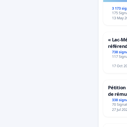
3 173 si
175 Signa
13 May 2
« Lac-M
référen
transfor
738 sign
117 Signa
notre ter
17 Oct 2
Pétitio
de rému
panifiab
338 sign
70 Signat
sur la t
27 Jul 20