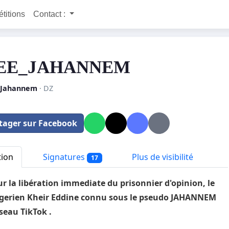
étitions
Contact :
EE_JAHANNEM
 Jahannem
· DZ
tager sur Facebook
tion
Signatures
Plus de visibilité
17
r la libération immediate du prisonnier d'opinion, le
lgerien Kheir Eddine connu sous le pseudo JAHANNEM
eseau TikTok .