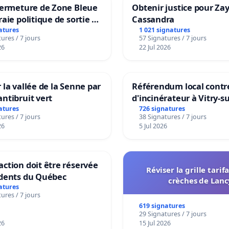
fermeture de Zone Bleue
Obtenir justice pour Za
raie politique de sortie de
Cassandra
ndance
atures
1 021 signatures
ures / 7 jours
57 Signatures / 7 jours
26
22 Jul 2026
 la vallée de la Senne par
Référendum local contre
ntibruit vert
d'incinérateur à Vitry-s
atures
726 signatures
ures / 7 jours
38 Signatures / 7 jours
26
5 Jul 2026
ction doit être réservée
Réviser la grille tarif
idents du Québec
crèches de Lanc
atures
ures / 7 jours
619 signatures
29 Signatures / 7 jours
26
15 Jul 2026