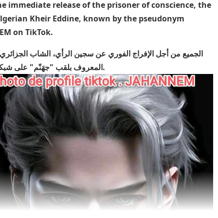
the immediate release of the prisoner of conscience, the
lgerian Kheir Eddine, known by the pseudonym
M on TikTok.
الجميع من أجل الإفراج الفوري عن سجين الرأي، الشاب الجزائري 
المعروف بلقب "جهَنّم" على شبكة تيك توك.