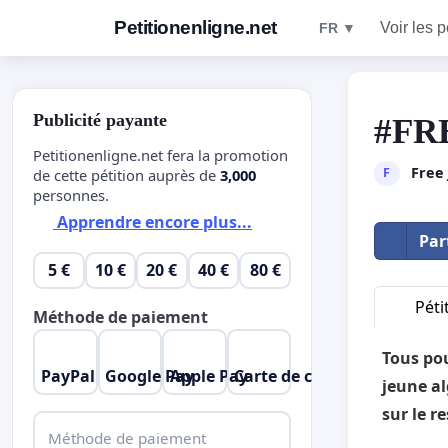
Petitionenligne.net
Voir les p
FR ▼
Publicité payante
#FR
Petitionenligne.net fera la promotion
Free
F
de cette pétition auprès de
3,000
personnes.
Apprendre encore plus...
Par
5 €
10 €
20 €
40 €
80 €
Péti
Méthode de paiement
Tous pou
PayPal
Google Pay
Apple Pay
Carte de crédit
jeune a
sur le r
Méthode de paiement