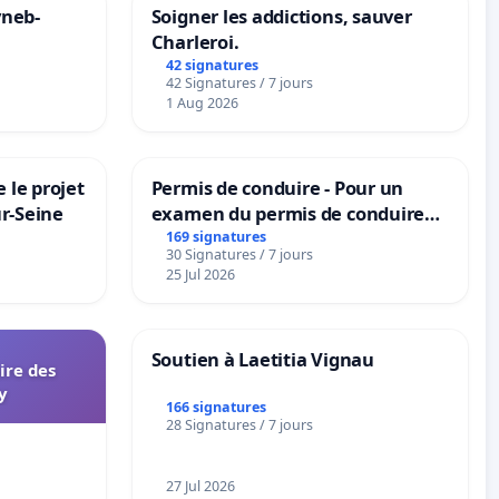
yneb-
Soigner les addictions, sauver
Charleroi.
42 signatures
42 Signatures / 7 jours
1 Aug 2026
 le projet
Permis de conduire - Pour un
ur-Seine
examen du permis de conduire
accessible dans plusieurs langues
169 signatures
30 Signatures / 7 jours
à Bruxelles
25 Jul 2026
Soutien à Laetitia Vignau
aire des
y
166 signatures
28 Signatures / 7 jours
27 Jul 2026