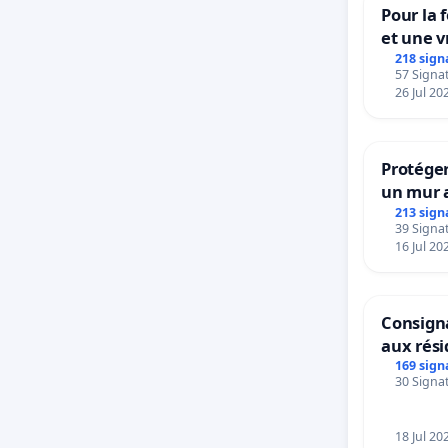
Pour la 
et une v
la dépe
218 sign
57 Signat
26 Jul 20
Protéger
un mur a
213 sign
39 Signat
16 Jul 20
Consigna
aux rés
169 sign
30 Signat
18 Jul 20