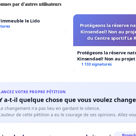
omues par d'autres utilisateurs
'immeuble le Lido
Protégeons la réserve na
atures
Kinsendael! Non au proj
du Centre sportif Le 
Protégeons la réserve nat
Kinsendael! Non au proje
Centre sportif Le Roseau!
1 133 signatures
LANCEZ VOTRE PROPRE PÉTITION
Y a-t-il quelque chose que vous voulez change
Le changement n'a pas lieu en gardant le silence.
L'auteur de cette pétition a eu le courage de ses opinions. Allez-v
Propuls