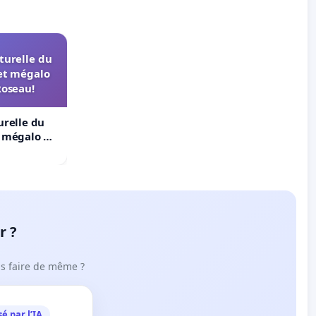
turelle du
et mégalo
Roseau!
urelle du
t mégalo du
r ?
ous faire de même ?
é par l’IA