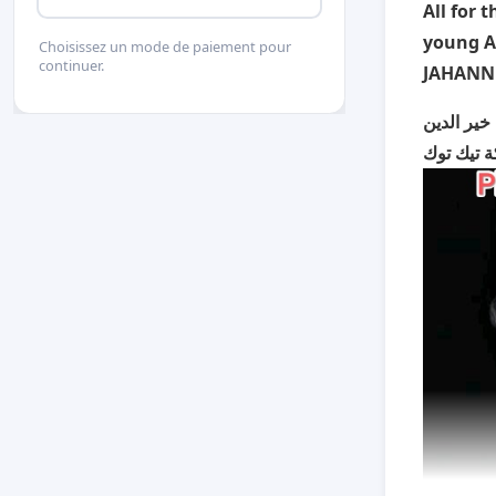
All for 
young A
Choisissez un mode de paiement pour
continuer.
JAHANNE
خير الدين