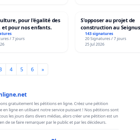
ulture, pour l'égalité des
S'opposer au projet de
 et pour nos enfants.
construction au Seignu
atures
143 signatures
ures / 7 jours
20 Signatures / 7 jours
026
25 Jul 2026
3
4
5
6
»
nligne.net
ns gratuitement les pétitions en ligne. Créez une pétition
e en ligne en utilisant notre service puissant ! Nos pétitions sont
us les jours dans divers médias, alors créer une pétition est un
n de se faire remarquer par le public et par les décideurs.