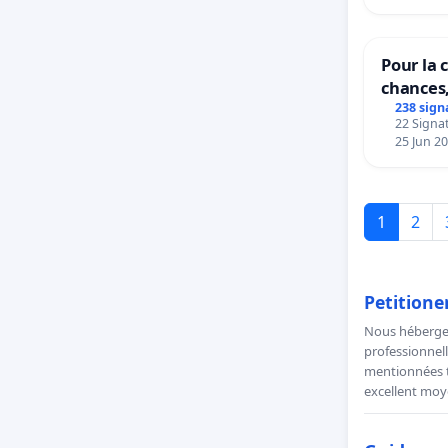
Pour la c
chances,
238 sign
22 Signat
25 Jun 2
1
2
Petitione
Nous hébergeo
professionnell
mentionnées to
excellent moye