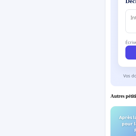
Déc
Écriv
Vos d
Autres pétit
Après l
pour l