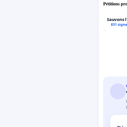
Pétitions pr
Sauvons l
831 sign