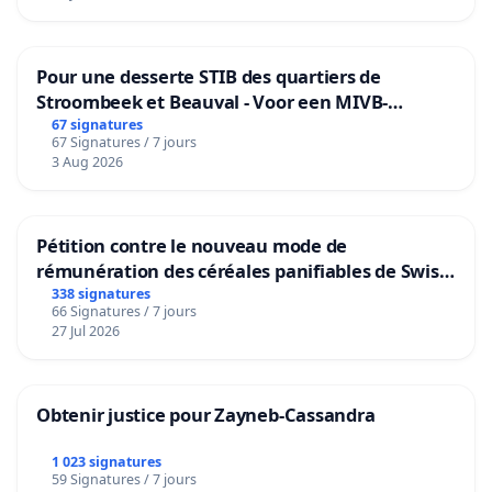
Pour une desserte STIB des quartiers de
Stroombeek et Beauval - Voor een MIVB-
bediening van de wijken Strombeek en Het
67 signatures
67 Signatures / 7 jours
Voor
3 Aug 2026
Pétition contre le nouveau mode de
rémunération des céréales panifiables de Swiss
granum basé sur la teneur en protéines
338 signatures
66 Signatures / 7 jours
27 Jul 2026
Obtenir justice pour Zayneb-Cassandra
1 023 signatures
59 Signatures / 7 jours