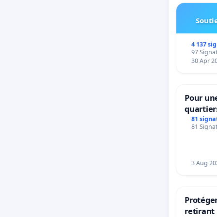
Soutie
4 137 si
97 Signat
30 Apr 2
Pour une
quartier
Beauval 
81 signa
81 Signat
bedieni
Strombe
3 Aug 20
Protéger
retirant 