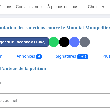
étitions
Contactez-nous
À propos de nous
Chercher
nulation des sanctions contre le Mondial Montpellie
ger sur Facebook (1082)
on
Annonces
Signatures
Plus
6
1 019
l'auteur de la pétition
m
e courriel