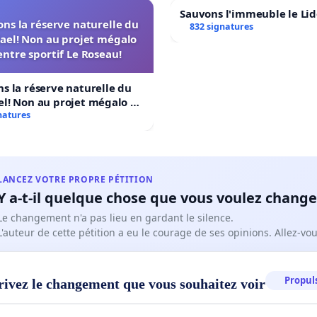
Sauvons l'immeuble le Li
ns la réserve naturelle du
832 signatures
ael! Non au projet mégalo
ntre sportif Le Roseau!
s la réserve naturelle du
l! Non au projet mégalo du
ortif Le Roseau!
natures
LANCEZ VOTRE PROPRE PÉTITION
Y a-t-il quelque chose que vous voulez change
Le changement n'a pas lieu en gardant le silence.
L'auteur de cette pétition a eu le courage de ses opinions. Allez-v
Propuls
rivez le changement que vous souhaitez voir