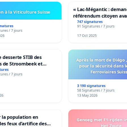
« Lac-Mégantic : dema
n à la Viticulture Suisse
référendum citoyen av
transformation irrévers
747 signatures
gnatures
91 Signatures / 7 jours
notre territoire »
ures / 7 jours
026
17 Oct 2025
 desserte STIB des
Après la mort de Diégo ,
s de Stroombeek et
pour la sécurité dans l
- Voor een MIVB-
tures
Ferroviaires Suis
ures / 7 jours
ng van de wijken
ek en Het Voor
3 190 signatures
58 Signatures / 7 jours
26
13 May 2026
 la population en
Genoeg met F1-rijden i
les feux d’artifice des
Het Zoute