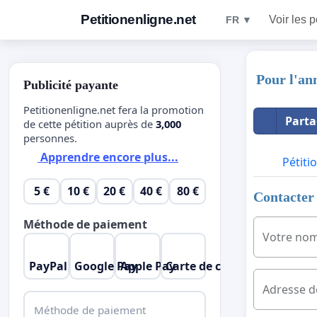
Petitionenligne.net
Voir les p
FR ▼
Pour l'an
Publicité payante
Petitionenligne.net fera la promotion
Parta
de cette pétition auprès de
3,000
personnes.
Apprendre encore plus...
Pétiti
5 €
10 €
20 €
40 €
80 €
Contacter 
Méthode de paiement
Votre no
PayPal
Google Pay
Apple Pay
Carte de crédit
Adresse d
Méthode de paiement