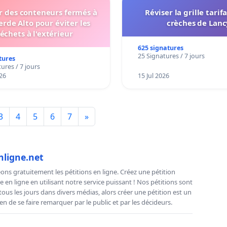
er des conteneurs fermés à
Réviser la grille tarif
erde Alto pour éviter les
crèches de Lanc
échets à l'extérieur
625 signatures
25 Signatures / 7 jours
tures
ures / 7 jours
26
15 Jul 2026
3
4
5
6
7
»
nligne.net
ns gratuitement les pétitions en ligne. Créez une pétition
e en ligne en utilisant notre service puissant ! Nos pétitions sont
us les jours dans divers médias, alors créer une pétition est un
n de se faire remarquer par le public et par les décideurs.