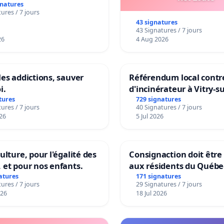
gnatures
ures / 7 jours
43 signatures
43 Signatures / 7 jours
26
4 Aug 2026
les addictions, sauver
Référendum local contre
i.
d'incinérateur à Vitry-s
tures
729 signatures
ures / 7 jours
40 Signatures / 7 jours
26
5 Jul 2026
ulture, pour l'égalité des
Consignaction doit être
 et pour nos enfants.
aux résidents du Québe
atures
171 signatures
ures / 7 jours
29 Signatures / 7 jours
026
18 Jul 2026