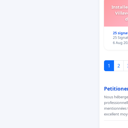
Install
Villav
d
25 signa
25 Signat
6 Aug 20
1
2
Petitione
Nous hébergeo
professionnell
mentionnées to
excellent moye