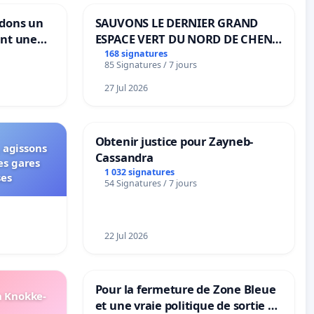
ndons un
SAUVONS LE DERNIER GRAND
ant une
ESPACE VERT DU NORD DE CHENE-
ible de
BOUGERIES
168 signatures
85 Signatures / 7 jours
27 Jul 2026
Obtenir justice pour Zayneb-
 agissons
Cassandra
es gares
1 032 signatures
ses
54 Signatures / 7 jours
22 Jul 2026
Pour la fermeture de Zone Bleue
n Knokke-
et une vraie politique de sortie de