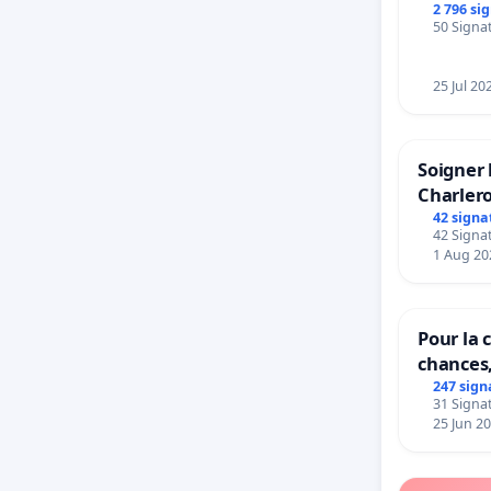
rayons
2 796 si
50 Signat
25 Jul 20
Soigner 
Charlero
42 signa
42 Signat
1 Aug 20
Pour la c
chances,
247 sign
31 Signat
25 Jun 2