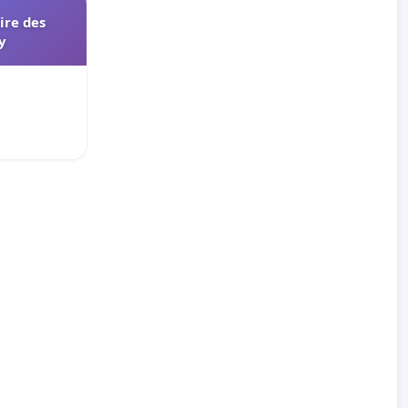
aire des
y