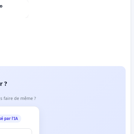
do
r ?
ous faire de même ?
é par l’IA