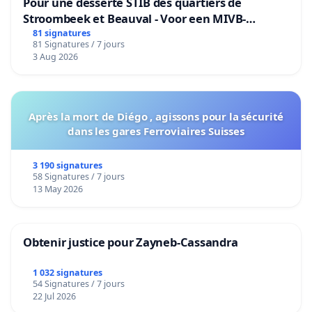
Pour une desserte STIB des quartiers de
Stroombeek et Beauval - Voor een MIVB-
bediening van de wijken Strombeek en Het
81 signatures
81 Signatures / 7 jours
Voor
3 Aug 2026
Après la mort de Diégo , agissons pour la sécurité
dans les gares Ferroviaires Suisses
3 190 signatures
58 Signatures / 7 jours
13 May 2026
Obtenir justice pour Zayneb-Cassandra
1 032 signatures
54 Signatures / 7 jours
22 Jul 2026