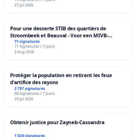
27 Jul 2026
Pour une desserte STIB des quartiers de
Stroombeek et Beauval - Voor een MIVB-
bediening van de wijken Strombeek en Het
71 signatures
71 Signatures / 7 jours
Voor
3 Aug 2026
Protéger la population en retirant les feux
d’artifice des rayons
2 797 signatures
68 Signatures / 7 jours
25 Jul 2026
Obtenir justice pour Zayneb-Cassandra
1 024 signatures