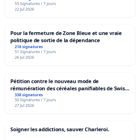
55 Signatures / 7 jours
22 Jul 2026
Pour la fermeture de Zone Bleue et une vraie
politique de sortie de la dépendance
218 signatures
51 Signatures / 7 jours
26 Jul 2026
Pétition contre le nouveau mode de
rémunération des céréales panifiables de Swiss
granum basé sur la teneur en protéines
338 signatures
50 Signatures / 7 jours
27 Jul 2026
Soigner les addictions, sauver Charleroi.