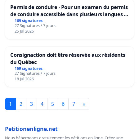
Permis de conduire - Pour un examen du permis
de conduire accessible dans plusieurs langues à
Bruxelles
169 signatures
27 Signatures / 7 jours
25 Jul 2026
Consignaction doit être réservée aux résidents
du Québec
169 signatures
27 Signatures / 7 jours
18 Jul 2026
1
2
3
4
5
6
7
»
Petitionenligne.net
Nous hébergeons gratuitement les pétitions en ligne. Créez une