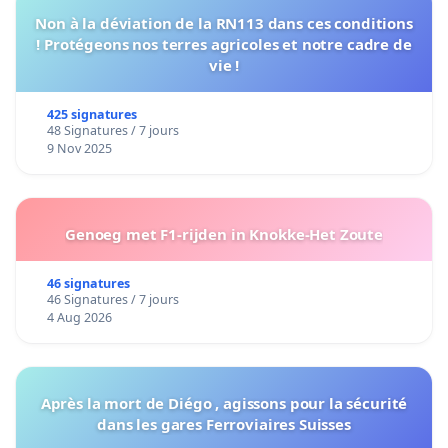
Non à la déviation de la RN113 dans ces conditions
! Protégeons nos terres agricoles et notre cadre de
vie !
425 signatures
48 Signatures / 7 jours
9 Nov 2025
Genoeg met F1-rijden in Knokke-Het Zoute
46 signatures
46 Signatures / 7 jours
4 Aug 2026
Après la mort de Diégo , agissons pour la sécurité
dans les gares Ferroviaires Suisses