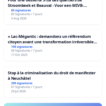
Stroombeek et Beauval - Voor een MIVB-
bediening van de wijken Strombeek en Het
85 signatures
85 Signatures / 7 jours
Voor
3 Aug 2026
« Lac-Mégantic : demandons un référendum
citoyen avant une transformation irréversible
de notre territoire »
749 signatures
69 Signatures / 7 jours
17 Oct 2025
Stop à la criminalisation du droit de manifester
à Neuchâtel
299 signatures
67 Signatures / 7 jours
29 Jul 2026