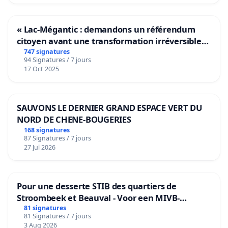
« Lac-Mégantic : demandons un référendum
citoyen avant une transformation irréversible
de notre territoire »
747 signatures
94 Signatures / 7 jours
17 Oct 2025
SAUVONS LE DERNIER GRAND ESPACE VERT DU
NORD DE CHENE-BOUGERIES
168 signatures
87 Signatures / 7 jours
27 Jul 2026
Pour une desserte STIB des quartiers de
Stroombeek et Beauval - Voor een MIVB-
bediening van de wijken Strombeek en Het
81 signatures
81 Signatures / 7 jours
Voor
3 Aug 2026