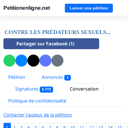
Petitionenligne.net
Lancer une pétition
CONTRE LES PRÉDATEURS SEXUELS...
Partager sur Facebook (1)
Pétition
Annonces
1
Signatures
Conversation
6 773
Politique de confidentialité
Contacter l'auteur de la pétition
1
2
3
4
5
6
7
8
9
10
11
12
13
14
15