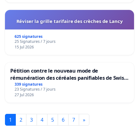
Réviser la grille tarifaire des crèches de Lancy
625 signatures
25 Signatures / 7 jours
15 Jul 2026
Pétition contre le nouveau mode de
rémunération des céréales panifiables de Swiss
granum basé sur la teneur en protéines
339 signatures
23 Signatures / 7 jours
27 Jul 2026
1
2
3
4
5
6
7
»