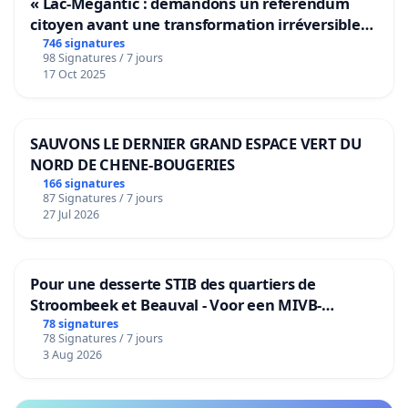
« Lac-Mégantic : demandons un référendum
citoyen avant une transformation irréversible
de notre territoire »
746 signatures
98 Signatures / 7 jours
17 Oct 2025
SAUVONS LE DERNIER GRAND ESPACE VERT DU
NORD DE CHENE-BOUGERIES
166 signatures
87 Signatures / 7 jours
27 Jul 2026
Pour une desserte STIB des quartiers de
Stroombeek et Beauval - Voor een MIVB-
bediening van de wijken Strombeek en Het
78 signatures
78 Signatures / 7 jours
Voor
3 Aug 2026