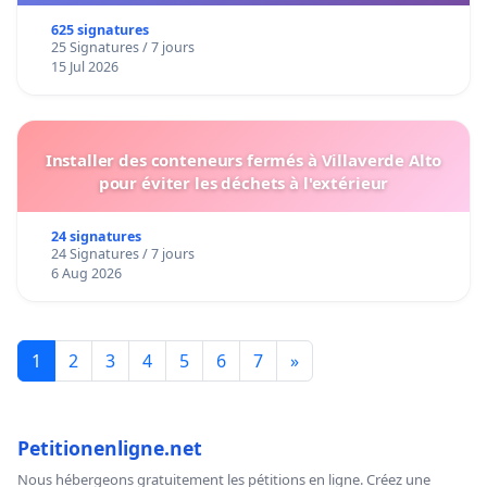
625 signatures
25 Signatures / 7 jours
15 Jul 2026
Installer des conteneurs fermés à Villaverde Alto
pour éviter les déchets à l'extérieur
24 signatures
24 Signatures / 7 jours
6 Aug 2026
1
2
3
4
5
6
7
»
Petitionenligne.net
Nous hébergeons gratuitement les pétitions en ligne. Créez une