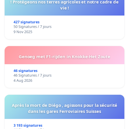
! Protégeons nos terres agricoles et notre cadre de
vie !
427 signatures
50 Signatures / 7 jours
9 Nov 2025
Genoeg met F1-rijden in Knokke-Het Zoute
46 signatures
46 Signatures / 7 jours
4 Aug 2026
Après la mort de Diégo , agissons pour la sécurité
dans les gares Ferroviaires Suisses
3 193 signatures