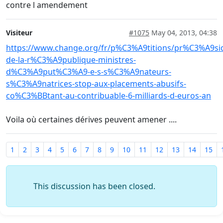
contre l amendement
Visiteur
#1075
May 04, 2013, 04:38
https://www.change.org/fr/p%C3%A9titions/pr%C3%A9si
de-la-r%C3%A9publique-ministres-
d%C3%A9put%C3%A9-e-s-s%C3%A9nateurs-
s%C3%A9natrices-stop-aux-placements-abusifs-
co%C3%BBtant-au-contribuable-6-milliards-d-euros-an
Voila où certaines dérives peuvent amener ....
1
2
3
4
5
6
7
8
9
10
11
12
13
14
15
This discussion has been closed.