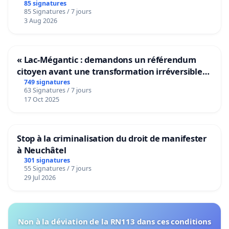
bediening van de wijken Strombeek en Het
85 signatures
85 Signatures / 7 jours
Voor
3 Aug 2026
« Lac-Mégantic : demandons un référendum
citoyen avant une transformation irréversible
de notre territoire »
749 signatures
63 Signatures / 7 jours
17 Oct 2025
Stop à la criminalisation du droit de manifester
à Neuchâtel
301 signatures
55 Signatures / 7 jours
29 Jul 2026
Non à la déviation de la RN113 dans ces conditions