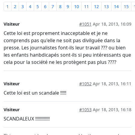
1
2
3
4
5
6
7
8
9
10
11
12
13
14
15
Visiteur
#1051
Apr 18, 2013, 16:09
Cette loi est proprement inacceptable et je ne
comprends pas qu'elle ne soit pas divilguée dans la
presse. Les journalistes font-ils leur travail ??? ou bien
les enfants hanbdicapés sont-ils si peu intéressants que
cela pour la société ne les protègent pas plus ????
Visiteur
#1052
Apr 18, 2013, 16:11
Cette loi est un scandale !!!!!
Visiteur
#1053
Apr 18, 2013, 16:18
SCANDALEUX !!!!!!!!!!!!