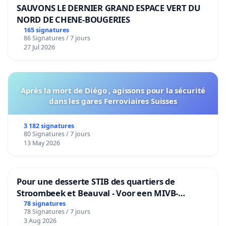
SAUVONS LE DERNIER GRAND ESPACE VERT DU
NORD DE CHENE-BOUGERIES
165 signatures
86 Signatures / 7 jours
27 Jul 2026
Après la mort de Diégo , agissons pour la sécurité
dans les gares Ferroviaires Suisses
3 182 signatures
80 Signatures / 7 jours
13 May 2026
Pour une desserte STIB des quartiers de
Stroombeek et Beauval - Voor een MIVB-
bediening van de wijken Strombeek en Het
78 signatures
78 Signatures / 7 jours
Voor
3 Aug 2026