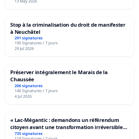
13 May 2026
Stop à la criminalisation du droit de manifester
à Neuchâtel
291 signatures
190 Signatures / 7 jours
29 Jul 2026
Préserver intégralement le Marais de la
Chaussée
206 signatures
146 Signatures / 7 jours
4 Jul 2026
« Lac-Mégantic : demandons un référendum
citoyen avant une transformation irréversible
de notre territoire »
735 signatures
119 Signatures / 7 jours