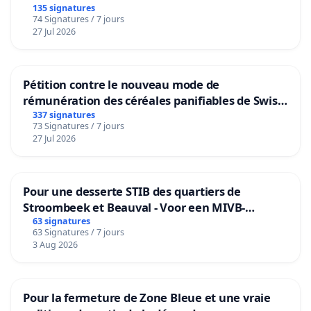
135 signatures
74 Signatures / 7 jours
27 Jul 2026
Pétition contre le nouveau mode de
rémunération des céréales panifiables de Swiss
granum basé sur la teneur en protéines
337 signatures
73 Signatures / 7 jours
27 Jul 2026
Pour une desserte STIB des quartiers de
Stroombeek et Beauval - Voor een MIVB-
bediening van de wijken Strombeek en Het
63 signatures
63 Signatures / 7 jours
Voor
3 Aug 2026
Pour la fermeture de Zone Bleue et une vraie