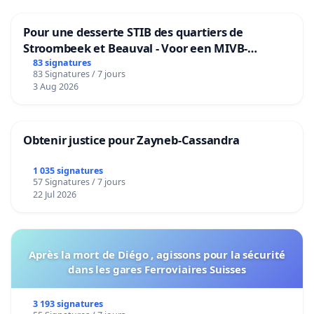
Pour une desserte STIB des quartiers de
Stroombeek et Beauval - Voor een MIVB-
bediening van de wijken Strombeek en Het
83 signatures
83 Signatures / 7 jours
Voor
3 Aug 2026
Obtenir justice pour Zayneb-Cassandra
1 035 signatures
57 Signatures / 7 jours
22 Jul 2026
Après la mort de Diégo , agissons pour la sécurité
dans les gares Ferroviaires Suisses
3 193 signatures