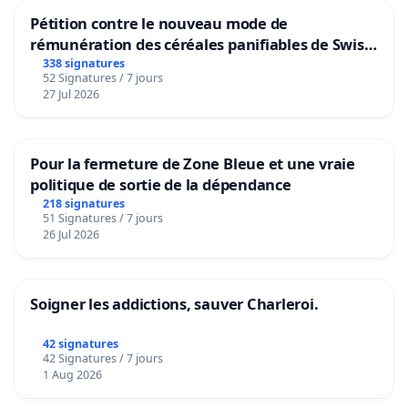
Pétition contre le nouveau mode de
rémunération des céréales panifiables de Swiss
granum basé sur la teneur en protéines
338 signatures
52 Signatures / 7 jours
27 Jul 2026
Pour la fermeture de Zone Bleue et une vraie
politique de sortie de la dépendance
218 signatures
51 Signatures / 7 jours
26 Jul 2026
Soigner les addictions, sauver Charleroi.
42 signatures
42 Signatures / 7 jours
1 Aug 2026