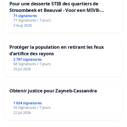
Pour une desserte STIB des quartiers de
Stroombeek et Beauval - Voor een MIVB-
bediening van de wijken Strombeek en Het
71 signatures
71 Signatures / 7 jours
Voor
3 Aug 2026
Protéger la population en retirant les feux
d’artifice des rayons
2 797 signatures
68 Signatures / 7 jours
25 Jul 2026
Obtenir justice pour Zayneb-Cassandra
1 024 signatures
55 Signatures / 7 jours
22 Jul 2026