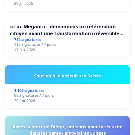
29 Jul 2026
« Lac-Mégantic : demandons un référendum
citoyen avant une transformation irréversible
de notre territoire »
742 signatures
112 Signatures / 7 jours
17 Oct 2025
Soutien à la Viticulture Suisse
4 109 signatures
99 Signatures / 7 jours
30 Apr 2026
Après la mort de Diégo , agissons pour la sécurité
dans les gares Ferroviaires Suisses