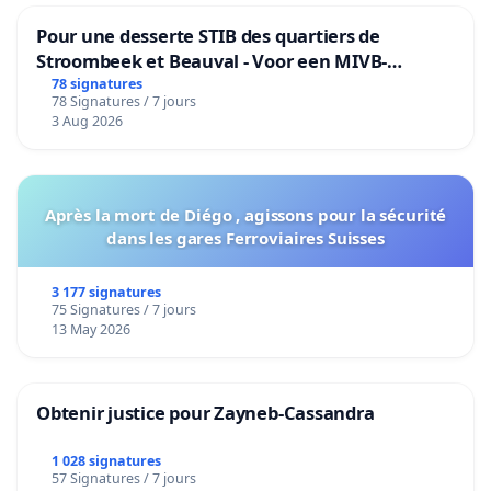
Pour une desserte STIB des quartiers de
Stroombeek et Beauval - Voor een MIVB-
bediening van de wijken Strombeek en Het
78 signatures
78 Signatures / 7 jours
Voor
3 Aug 2026
Après la mort de Diégo , agissons pour la sécurité
dans les gares Ferroviaires Suisses
3 177 signatures
75 Signatures / 7 jours
13 May 2026
Obtenir justice pour Zayneb-Cassandra
1 028 signatures
57 Signatures / 7 jours