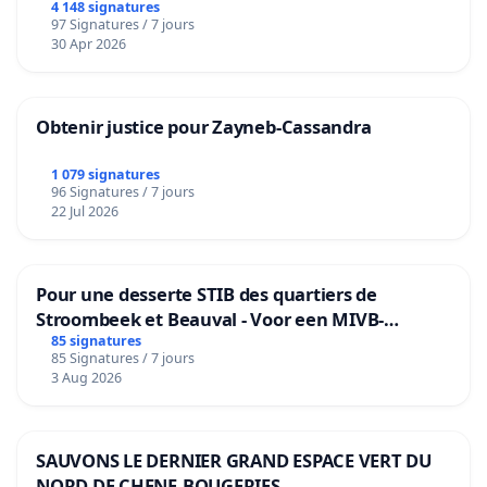
4 148 signatures
97 Signatures / 7 jours
30 Apr 2026
Obtenir justice pour Zayneb-Cassandra
1 079 signatures
96 Signatures / 7 jours
22 Jul 2026
Pour une desserte STIB des quartiers de
Stroombeek et Beauval - Voor een MIVB-
bediening van de wijken Strombeek en Het
85 signatures
85 Signatures / 7 jours
Voor
3 Aug 2026
SAUVONS LE DERNIER GRAND ESPACE VERT DU
NORD DE CHENE-BOUGERIES