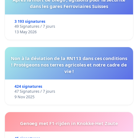
dans les gares Ferroviaires Suisses
3 193 signatures
49 Signatures / 7 jours
13 May 2026
Non à la déviation de la RN113 dans ces conditions
! Protégeons nos terres agricoles et notre cadre de
vie !
424 signatures
47 Signatures / 7 jours
9 Nov 2025
Genoeg met F1-rijden in Knokke-Het Zoute