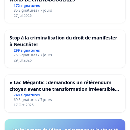
172 signatures
85 Signatures / 7 jours
27 Jul 2026
Stop à la criminalisation du droit de manifester
à Neuchâtel
299 signatures
75 Signatures / 7 jours
29 Jul 2026
« Lac-Mégantic : demandons un référendum
citoyen avant une transformation irréversible
de notre territoire »
748 signatures
69 Signatures / 7 jours
17 Oct 2025
Après la mort de Diégo , agissons pour la sécurité