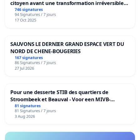
citoyen avant une transformation irréversible
de notre territoire »
746 signatures
94 Signatures / 7 jours
17 Oct 2025
SAUVONS LE DERNIER GRAND ESPACE VERT DU
NORD DE CHENE-BOUGERIES
167 signatures
86 Signatures / 7 jours
27 Jul 2026
Pour une desserte STIB des quartiers de
Stroombeek et Beauval - Voor een MIVB-
bediening van de wijken Strombeek en Het
81 signatures
81 Signatures / 7 jours
Voor
3 Aug 2026