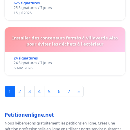
625 signatures
25 Signatures / 7 jours
15 Jul 2026
Installer des conteneurs fermés à Villaverde Alto
pour éviter les déchets à l'extérieur
24 signatures
24 Signatures / 7 jours
6 Aug 2026
1
2
3
4
5
6
7
»
Petitionenligne.net
Nous hébergeons gratuitement les pétitions en ligne. Créez une
pétition professionnelle en ligne en utilisant notre service puissant !