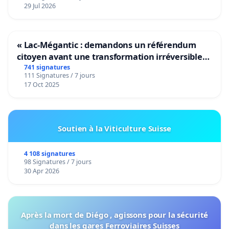
29 Jul 2026
« Lac-Mégantic : demandons un référendum
citoyen avant une transformation irréversible
de notre territoire »
741 signatures
111 Signatures / 7 jours
17 Oct 2025
Soutien à la Viticulture Suisse
4 108 signatures
98 Signatures / 7 jours
30 Apr 2026
Après la mort de Diégo , agissons pour la sécurité
dans les gares Ferroviaires Suisses