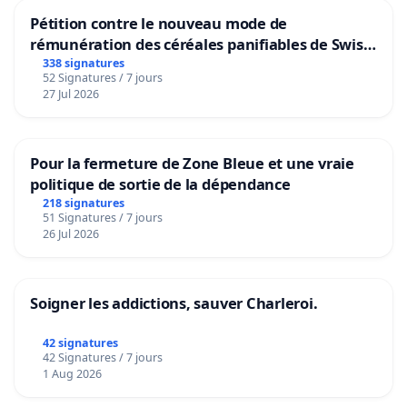
Pétition contre le nouveau mode de
rémunération des céréales panifiables de Swiss
granum basé sur la teneur en protéines
338 signatures
52 Signatures / 7 jours
27 Jul 2026
Pour la fermeture de Zone Bleue et une vraie
politique de sortie de la dépendance
218 signatures
51 Signatures / 7 jours
26 Jul 2026
Soigner les addictions, sauver Charleroi.
42 signatures
42 Signatures / 7 jours
1 Aug 2026