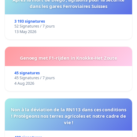
dans les gares Ferroviaires Suisses
3 193 signatures
52 Signatures / 7 jours
13 May 2026
Genoeg met F1-rijden in Knokke-Het Zoute
45 signatures
45 Signatures / 7 jours
4 Aug 2026
Non à la déviation de la RN113 dans ces conditions
! Protégeons nos terres agricoles et notre cadre de
vie !