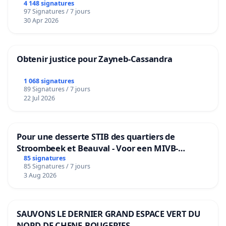
4 148 signatures
97 Signatures / 7 jours
30 Apr 2026
Obtenir justice pour Zayneb-Cassandra
1 068 signatures
89 Signatures / 7 jours
22 Jul 2026
Pour une desserte STIB des quartiers de
Stroombeek et Beauval - Voor een MIVB-
bediening van de wijken Strombeek en Het
85 signatures
85 Signatures / 7 jours
Voor
3 Aug 2026
SAUVONS LE DERNIER GRAND ESPACE VERT DU
NORD DE CHENE-BOUGERIES