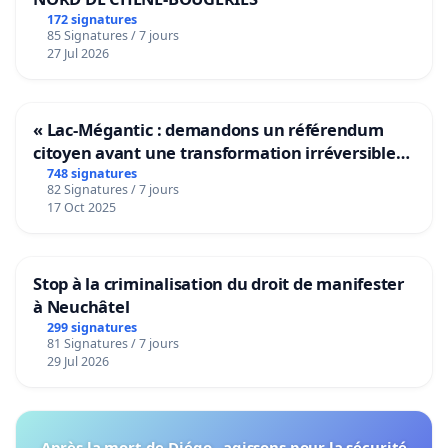
172 signatures
85 Signatures / 7 jours
27 Jul 2026
« Lac-Mégantic : demandons un référendum
citoyen avant une transformation irréversible
de notre territoire »
748 signatures
82 Signatures / 7 jours
17 Oct 2025
Stop à la criminalisation du droit de manifester
à Neuchâtel
299 signatures
81 Signatures / 7 jours
29 Jul 2026
Après la mort de Diégo , agissons pour la sécurité