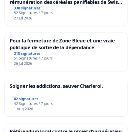
rémunération des céréales panifiables de Swiss
granum basé sur la teneur en protéines
338 signatures
52 Signatures / 7 jours
27 Jul 2026
Pour la fermeture de Zone Bleue et une vraie
politique de sortie de la dépendance
218 signatures
51 Signatures / 7 jours
26 Jul 2026
Soigner les addictions, sauver Charleroi.
42 signatures
42 Signatures / 7 jours
1 Aug 2026
Référendum local contre le projet d'incinérateur