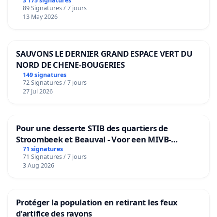
3 175 signatures
89 Signatures / 7 jours
13 May 2026
SAUVONS LE DERNIER GRAND ESPACE VERT DU
NORD DE CHENE-BOUGERIES
149 signatures
72 Signatures / 7 jours
27 Jul 2026
Pour une desserte STIB des quartiers de
Stroombeek et Beauval - Voor een MIVB-
bediening van de wijken Strombeek en Het
71 signatures
71 Signatures / 7 jours
Voor
3 Aug 2026
Protéger la population en retirant les feux
d’artifice des rayons