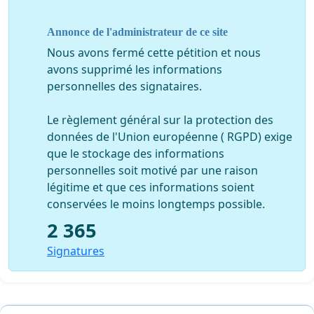
Annonce de l'administrateur de ce site
Si vous n'êtes pas concernés par cette mesure,
Nous avons fermé cette pétition et nous
n'oubliez pas que dans votre entourage, certains le
avons supprimé les informations
sont peut être. N'hésitez donc pas à envoyer ce
personnelles des signataires.
message à tous vos contacts !
Le règlement général sur la protection des
données de l'Union européenne ( RGPD) exige
que le stockage des informations
Pour plus d’impact, imprimez ce message et envoyez-
personnelles soit motivé par une raison
le au Ministère du travail :
légitime et que ces informations soient
Ministère du Travail, de la solidarité et de la Fonction
conservées le moins longtemps possible.
publique
2 365
Cabinet de monsieur le Ministre
Signatures
127, rue de Grenelle 75007 PARIS 07 SP