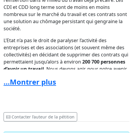
réinsertion dans le milieu du travail déjà précaire. Les
CDI et CDD long terme sont de moins en moins
nombreux sur le marché du travail et ces contrats sont
une solution au chômage persistant qui gengraine la
société.
L’Etat n’a pas le droit de paralyser l’activité des
entreprises et des associations (et souvent même des
collectivités) en décidant de supprimer des contrats qui
permettaient jusqu’alors à environ
200 700 personnes
d’avoir un travail
. Nous devons agir, pour notre avenir
et celui de notre société.
...Montrer plus
AGISSONS POUR LE MAINTIEN DES CAE-CUI !
Contacter l’auteur de la pétition
Merci de signer cette pétition sur le
site :
http://www.petitions24.net
/
cae