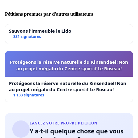
PLUS D’INFO SUR LES CAE-CUI :
Pétitions promues par d'autres utilisateurs
http://www.travail-solidarite.gouv.fr/informations-
pratiques,89/fiches-pratiques,91/contrats-de-
Sauvons l'immeuble le Lido
travail,109/le-contrat-d-accompagnement-dans-
831 signatures
l,995.html
Protégeons la réserve naturelle du Kinsendael! Non
au projet mégalo du Centre sportif Le Roseau!
Protégeons la réserve naturelle du Kinsendael! Non
au projet mégalo du Centre sportif Le Roseau!
1 133 signatures
LANCEZ VOTRE PROPRE PÉTITION
Y a-t-il quelque chose que vous