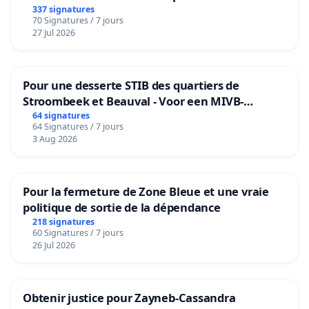
granum basé sur la teneur en protéines
337 signatures
70 Signatures / 7 jours
27 Jul 2026
Pour une desserte STIB des quartiers de
Stroombeek et Beauval - Voor een MIVB-
bediening van de wijken Strombeek en Het
64 signatures
64 Signatures / 7 jours
Voor
3 Aug 2026
Pour la fermeture de Zone Bleue et une vraie
politique de sortie de la dépendance
218 signatures
60 Signatures / 7 jours
26 Jul 2026
Obtenir justice pour Zayneb-Cassandra