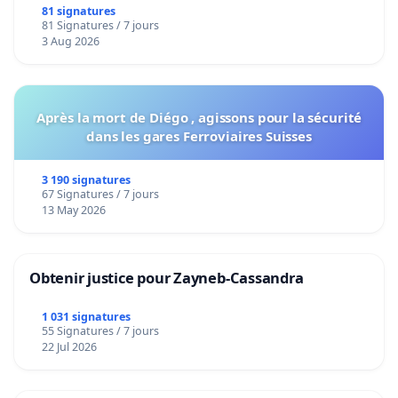
bediening van de wijken Strombeek en Het
81 signatures
81 Signatures / 7 jours
Voor
3 Aug 2026
Après la mort de Diégo , agissons pour la sécurité
dans les gares Ferroviaires Suisses
3 190 signatures
67 Signatures / 7 jours
13 May 2026
Obtenir justice pour Zayneb-Cassandra
1 031 signatures
55 Signatures / 7 jours
22 Jul 2026