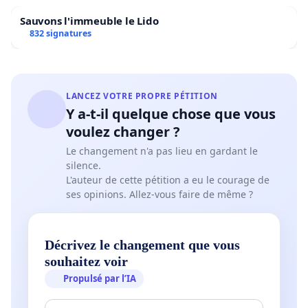
de manifester librement notre opinion, nous
Sauvons l'immeuble le Lido
832 signatures
posons la question : sommes-nous réellement
libres lorsque nous sommes accueillies par des
autopompes
capables de nous renverser, pouvant
provoquer de nombreux traumatismes, et par des
LANCEZ VOTRE PROPRE PÉTITION
Y a-t-il quelque chose que vous
barricades
de barbelés, des
véhicules blindés
, des
voulez changer ?
chiens non muselés
et des
policiers armés
jusqu’aux dents
? Sommes-nous réellement libres
Le changement n'a pas lieu en gardant le
silence.
lorsque des enseignant·e·s témoignent avoir été
L'auteur de cette pétition a eu le courage de
contrôlé·e·s par la police en sortant du train,
qui
ses opinions. Allez-vous faire de même ?
leur demandait s’ils et elles étaient
enseignant·e·s
, pour les identifier et les
renvoyer
Décrivez le changement que vous
dans un train retour
? Comment la police pense-t-
souhaitez voir
elle un seul instant que ce dispositif énormissime
Propulsé par l’IA
puisse calmer le jeu ? Alors qu’il est à la base-même
de la provocation ? Comment le bourgmestre de la