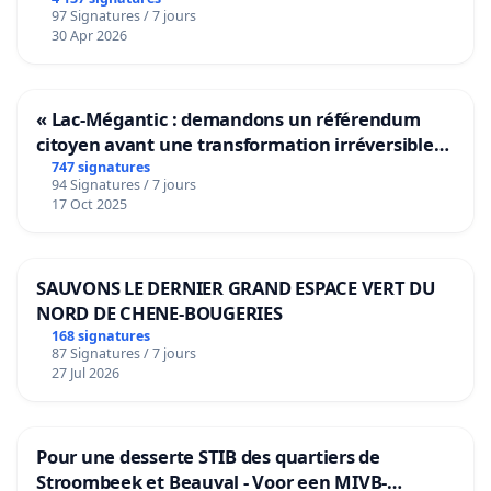
empêcher
.
97 Signatures / 7 jours
30 Apr 2026
Pour signer cette pétition, inscrivez votre nom
légal ou nom d'artiste, et précisez en commentaire
« Lac-Mégantic : demandons un référendum
votre métier artistique ou votre secteur. Merci !
citoyen avant une transformation irréversible
de notre territoire »
747 signatures
94 Signatures / 7 jours
17 Oct 2025
SAUVONS LE DERNIER GRAND ESPACE VERT DU
NORD DE CHENE-BOUGERIES
168 signatures
87 Signatures / 7 jours
27 Jul 2026
Pour une desserte STIB des quartiers de
Stroombeek et Beauval - Voor een MIVB-