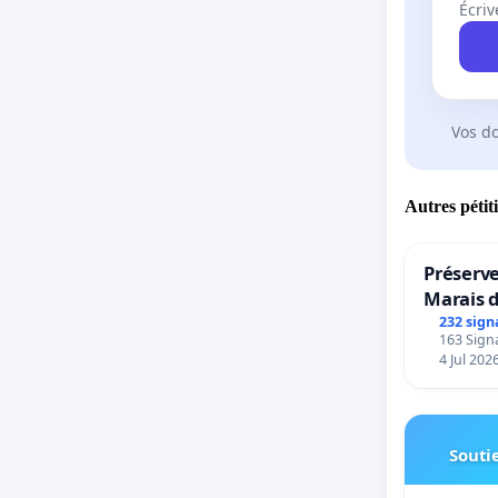
Écriv
Vos d
Autres pétit
Préserve
Marais 
232 sign
163 Signa
4 Jul 202
Soutie