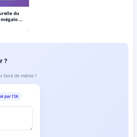
urelle du
t mégalo du
r ?
ous faire de même ?
é par l’IA