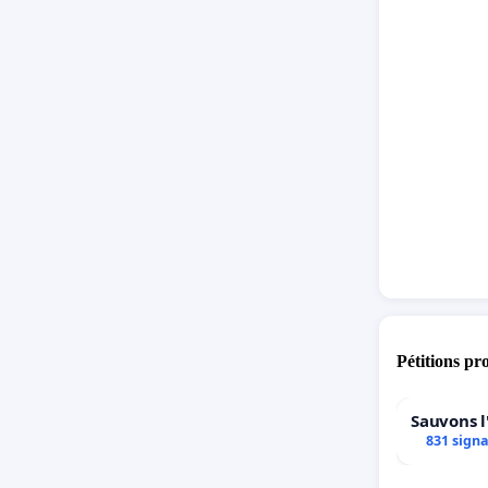
Pétitions pr
Sauvons l
831 sign