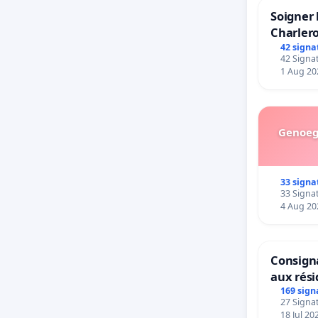
Soigner 
Charlero
42 signa
42 Signat
1 Aug 20
Genoeg 
33 signa
33 Signat
4 Aug 20
Consigna
aux rés
169 sign
27 Signat
18 Jul 20