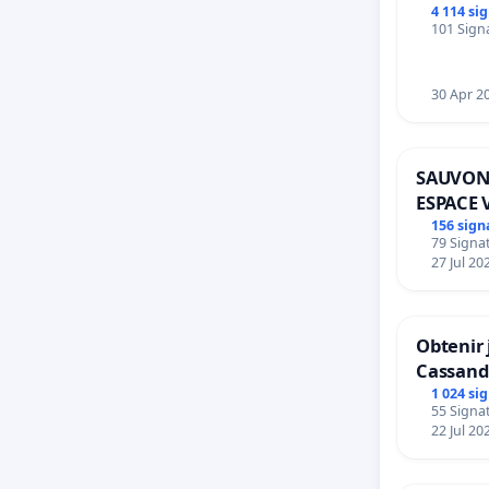
4 114 si
101 Signa
30 Apr 2
SAUVON
ESPACE 
BOUGER
156 sign
79 Signat
27 Jul 20
Obtenir 
Cassand
1 024 si
55 Signat
22 Jul 20