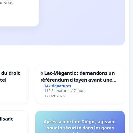
ur vous.
 du droit
« Lac-Mégantic : demandons un
tel
référendum citoyen avant une
transformation irréversible de
742 signatures
112 Signatures / 7 jours
notre territoire »
17 Oct 2025
llsade
Après la mort de Diégo , agissons
pour la sécurité dans les gares