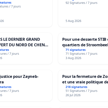
gnatures
92 Signatures / 7 jours
tures / 7 jours
026
5 Aug 2026
S LE DERNIER GRAND
Pour une desserte STIB 
VERT DU NORD DE CHENE-
quartiers de Stroombee
IES
Beauval - Voor een MIV
atures
71 signatures
ures / 7 jours
71 Signatures / 7 jours
bediening van de wijke
26
3 Aug 2026
Strombeek en Het Voor
justice pour Zayneb-
Pour la fermeture de Z
ra
et une vraie politique d
la dépendance
gnatures
218 signatures
ures / 7 jours
51 Signatures / 7 jours
26
26 Jul 2026