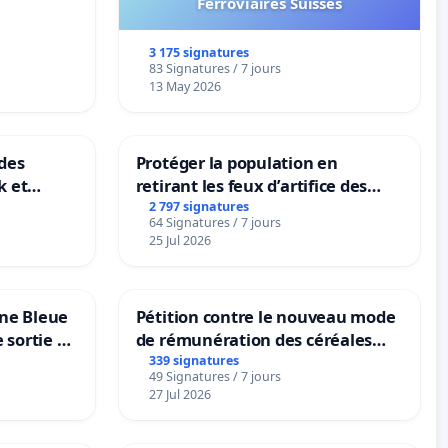
Ferroviaires Suisses
3 175 signatures
83 Signatures / 7 jours
13 May 2026
des
Protéger la population en
k et
retirant les feux d’artifice des
B-
rayons
2 797 signatures
64 Signatures / 7 jours
n
25 Jul 2026
one Bleue
Pétition contre le nouveau mode
e sortie de
de rémunération des céréales
panifiables de Swiss granum basé
339 signatures
49 Signatures / 7 jours
sur la teneur en protéines
27 Jul 2026