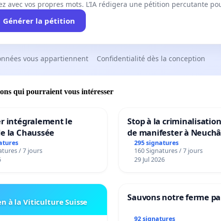
ez avec vos propres mots. L’IA rédigera une pétition percutante po
Générer la pétition
onnées vous appartiennent
Confidentialité dès la conception
ions qui pourraient vous intéresser
r intégralement le
Stop à la criminalisation
de la Chaussée
de manifester à Neuchâ
atures
295 signatures
tures / 7 jours
160 Signatures / 7 jours
6
29 Jul 2026
Sauvons notre ferme pa
n à la Viticulture Suisse
92 signatures