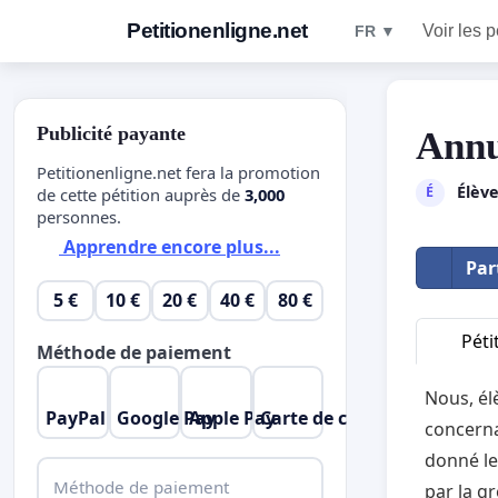
Petitionenligne.net
Voir les p
FR ▼
Publicité payante
Annu
Petitionenligne.net fera la promotion
Élèv
É
de cette pétition auprès de
3,000
personnes.
Apprendre encore plus...
Par
5 €
10 €
20 €
40 €
80 €
Péti
Méthode de paiement
Nous, él
PayPal
Google Pay
Apple Pay
Carte de crédit
concerna
donné le
Méthode de paiement
par la g