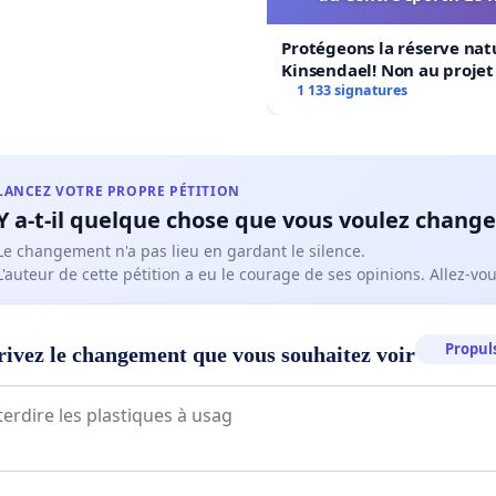
Protégeons la réserve nat
Kinsendael! Non au proje
Centre sportif Le Roseau!
1 133 signatures
LANCEZ VOTRE PROPRE PÉTITION
Y a-t-il quelque chose que vous voulez change
Le changement n'a pas lieu en gardant le silence.
L'auteur de cette pétition a eu le courage de ses opinions. Allez-v
Propuls
rivez le changement que vous souhaitez voir