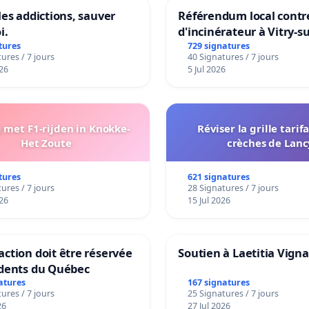
les addictions, sauver
Référendum local contre
i.
d'incinérateur à Vitry-s
tures
729 signatures
ures / 7 jours
40 Signatures / 7 jours
26
5 Jul 2026
met F1-rijden in Knokke-
Réviser la grille tarif
Het Zoute
crèches de Lanc
tures
621 signatures
ures / 7 jours
28 Signatures / 7 jours
26
15 Jul 2026
ction doit être réservée
Soutien à Laetitia Vign
idents du Québec
atures
167 signatures
ures / 7 jours
25 Signatures / 7 jours
26
27 Jul 2026