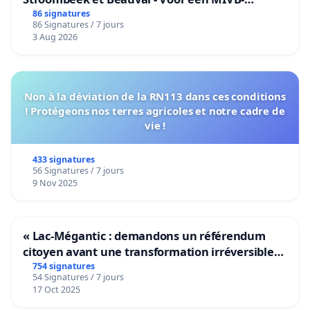
bediening van de wijken Strombeek en Het
86 signatures
86 Signatures / 7 jours
Voor
3 Aug 2026
Non à la déviation de la RN113 dans ces conditions
! Protégeons nos terres agricoles et notre cadre de
vie !
433 signatures
56 Signatures / 7 jours
9 Nov 2025
« Lac-Mégantic : demandons un référendum
citoyen avant une transformation irréversible
de notre territoire »
754 signatures
54 Signatures / 7 jours
17 Oct 2025