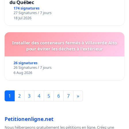
du Québec
174 signatures
27 Signatures / 7 jours
18 Jul 2026
Installer des conteneurs fermés à Villaverde Alto
pour éviter les déchets à l'extérieur
26 signatures
26 Signatures / 7 jours
6 Aug 2026
1
2
3
4
5
6
7
»
Petitionenligne.net
Nous hébergeons gratuitement les pétitions en ligne. Créez une