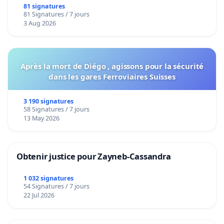
bediening van de wijken Strombeek en Het
81 signatures
81 Signatures / 7 jours
Voor
3 Aug 2026
Après la mort de Diégo , agissons pour la sécurité
dans les gares Ferroviaires Suisses
3 190 signatures
58 Signatures / 7 jours
13 May 2026
Obtenir justice pour Zayneb-Cassandra
1 032 signatures
54 Signatures / 7 jours
22 Jul 2026