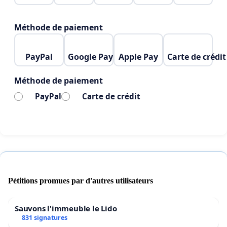
unsere Fähigkeit, uns nach einem Arbeitstag zu
erholen!
Méthode de paiement
Mit Ihrer Unterschrift unter diese Petition tragen
PayPal
Google Pay
Apple Pay
Carte de crédit
Sie dazu bei, dass
öffentliche Verkehrsmittel zu
Oasen der Ruhe
für alle werden, die sie
Méthode de paiement
regelmäßig nutzen, und für alle, für die das
PayPal
Carte de crédit
Zugfahren eine Herausforderung darstellt, oft mit
Stress verbunden ist und sie Reizen aussetzt, die
teilweise vermieden werden könnten.
Pétitions promues par d'autres utilisateurs
Sauvons l'immeuble le Lido
831 signatures