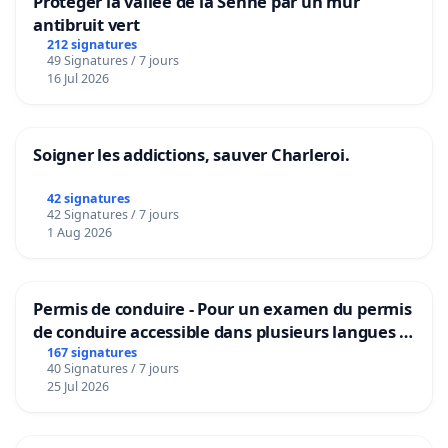
Protéger la vallée de la Senne par un mur
antibruit vert
212 signatures
49 Signatures / 7 jours
16 Jul 2026
Soigner les addictions, sauver Charleroi.
42 signatures
42 Signatures / 7 jours
1 Aug 2026
Permis de conduire - Pour un examen du permis
de conduire accessible dans plusieurs langues à
Bruxelles
167 signatures
40 Signatures / 7 jours
25 Jul 2026