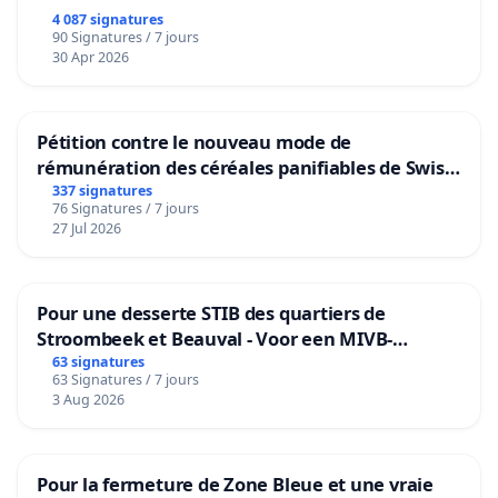
4 087 signatures
90 Signatures / 7 jours
30 Apr 2026
Pétition contre le nouveau mode de
rémunération des céréales panifiables de Swiss
granum basé sur la teneur en protéines
337 signatures
76 Signatures / 7 jours
27 Jul 2026
Pour une desserte STIB des quartiers de
Stroombeek et Beauval - Voor een MIVB-
bediening van de wijken Strombeek en Het
63 signatures
63 Signatures / 7 jours
Voor
3 Aug 2026
Pour la fermeture de Zone Bleue et une vraie