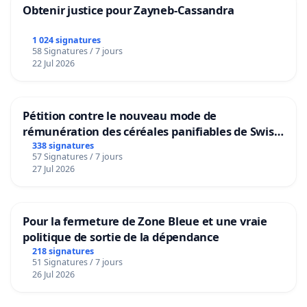
Obtenir justice pour Zayneb-Cassandra
1 024 signatures
58 Signatures / 7 jours
22 Jul 2026
Pétition contre le nouveau mode de
rémunération des céréales panifiables de Swiss
granum basé sur la teneur en protéines
338 signatures
57 Signatures / 7 jours
27 Jul 2026
Pour la fermeture de Zone Bleue et une vraie
politique de sortie de la dépendance
218 signatures
51 Signatures / 7 jours
26 Jul 2026