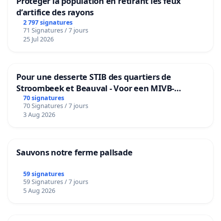
Protéger la population en retirant les feux
d’artifice des rayons
2 797 signatures
71 Signatures / 7 jours
25 Jul 2026
Pour une desserte STIB des quartiers de
Stroombeek et Beauval - Voor een MIVB-
bediening van de wijken Strombeek en Het
70 signatures
70 Signatures / 7 jours
Voor
3 Aug 2026
Sauvons notre ferme pallsade
59 signatures
59 Signatures / 7 jours
5 Aug 2026