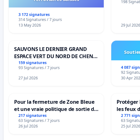
198 Signat
3 172 signatures
314 Signatures / 7 jours
13 May 2026
29 Jul 202
SAUVONS LE DERNIER GRAND
Soutien
ESPACE VERT DU NORD DE CHENE-
BOUGERIES
159 signatures
4 087 sig
93 Signatures / 7 jours
92 Signatu
27 Jul 2026
30 Apr 20
Pour la fermeture de Zone Bleue
Protéger 
et une vraie politique de sortie de
les feux d
la dépendance
217 signatures
2 771 sig
63 Signatures / 7 jours
63 Signatu
26 Jul 2026
25 Jul 202