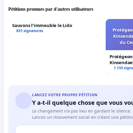
Pétitions promues par d'autres utilisateurs
Sauvons l'immeuble le Lido
Protégeon
831 signatures
Kinsenda
du Ce
Protégeons
Kinsendael
Centre spo
1 133 sign
LANCEZ VOTRE PROPRE PÉTITION
Y a-t-il quelque chose que vous vo
Le changement n'a pas lieu en gardant le silence.
Lancez un mouvement social en créant une pétitio