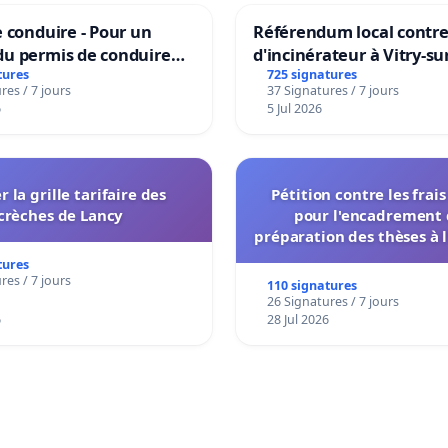
 conduire - Pour un
Référendum local contre 
u permis de conduire
d'incinérateur à Vitry-su
e dans plusieurs langues
tures
725 signatures
res / 7 jours
37 Signatures / 7 jours
es
6
5 Jul 2026
r la grille tarifaire des
Pétition contre les frai
crèches de Lancy
pour l'encadrement 
préparation des thèses à l
de l'administration et des
tures
décisionnelles de l'
res / 7 jours
110 signatures
26 Signatures / 7 jours
6
28 Jul 2026