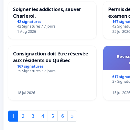
Soigner les addictions, sauver
Permis de
Charleroi.
examen d
accessibl
42 signatures
167 signa
42 Signatures / 7 jours
42 Signatu
à Bruxell
1 Aug 2026
25 Jul 202
Consignaction doit être réservée
Révise
aux résidents du Québec
167 signatures
29 Signatures / 7 jours
617 signa
27 Signatu
18 Jul 2026
15 Jul 202
1
2
3
4
5
6
»