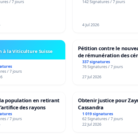
ures / 7 jours
142 Signatures / 7 jours
6
4 Jul 2026
Pétition contre le nouv
 à la Viticulture Suisse
de rémunération des cér
panifiables de Swiss gr
337 signatures
natures
76 Signatures / 7 jours
sur la teneur en protéin
res / 7 jours
26
27 Jul 2026
la population en retirant
Obtenir justice pour Zay
’artifice des rayons
Cassandra
natures
1 019 signatures
res / 7 jours
62 Signatures / 7 jours
6
22 Jul 2026