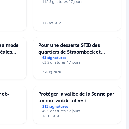
115 Signatures / 7 jours
notre territoire »
17 Oct 2025
eau mode
Pour une desserte STIB des
éales
quartiers de Stroombeek et
anum basé
Beauval - Voor een MIVB-
63 signatures
63 Signatures / 7 jours
es
bediening van de wijken
Strombeek en Het Voor
3 Aug 2026
neb-
Protéger la vallée de la Senne par
un mur antibruit vert
212 signatures
49 Signatures / 7 jours
16 Jul 2026