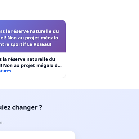
s la réserve naturelle du
el! Non au projet mégalo
ntre sportif Le Roseau!
 la réserve naturelle du
! Non au projet mégalo du
rtif Le Roseau!
atures
ulez changer ?
n.