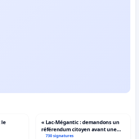
 le
« Lac-Mégantic : demandons un
référendum citoyen avant une
transformation irréversible de
730 signatures