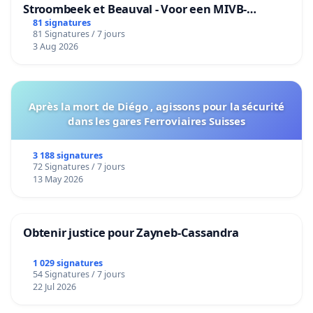
Stroombeek et Beauval - Voor een MIVB-
bediening van de wijken Strombeek en Het
81 signatures
81 Signatures / 7 jours
Voor
3 Aug 2026
Après la mort de Diégo , agissons pour la sécurité
dans les gares Ferroviaires Suisses
3 188 signatures
72 Signatures / 7 jours
13 May 2026
Obtenir justice pour Zayneb-Cassandra
1 029 signatures
54 Signatures / 7 jours
22 Jul 2026