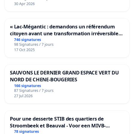
30 Apr 2026
« Lac-Mégantic : demandons un référendum
citoyen avant une transformation irréversible
de notre territoire »
746 signatures
98 Signatures / 7 jours
17 Oct 2025
SAUVONS LE DERNIER GRAND ESPACE VERT DU
NORD DE CHENE-BOUGERIES
166 signatures
87 Signatures / 7 jours
27 Jul 2026
Pour une desserte STIB des quartiers de
Stroombeek et Beauval - Voor een MIVB-
bediening van de wijken Strombeek en Het
78 signatures