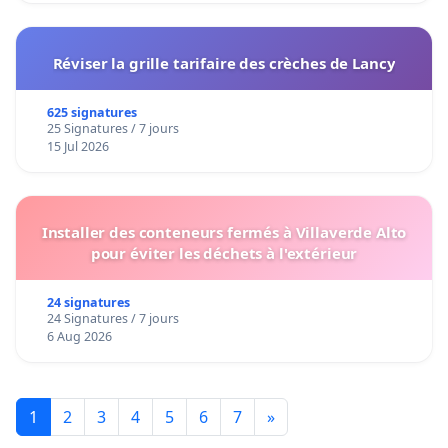
Réviser la grille tarifaire des crèches de Lancy
625 signatures
25 Signatures / 7 jours
15 Jul 2026
Installer des conteneurs fermés à Villaverde Alto
pour éviter les déchets à l'extérieur
24 signatures
24 Signatures / 7 jours
6 Aug 2026
1
2
3
4
5
6
7
»