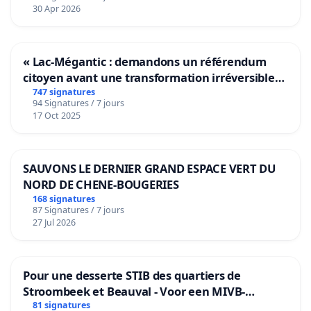
30 Apr 2026
« Lac-Mégantic : demandons un référendum
citoyen avant une transformation irréversible
de notre territoire »
747 signatures
94 Signatures / 7 jours
17 Oct 2025
SAUVONS LE DERNIER GRAND ESPACE VERT DU
NORD DE CHENE-BOUGERIES
168 signatures
87 Signatures / 7 jours
27 Jul 2026
Pour une desserte STIB des quartiers de
Stroombeek et Beauval - Voor een MIVB-
bediening van de wijken Strombeek en Het
81 signatures