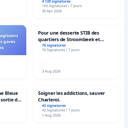
4 120 signatures
105 Signatures / 7 jours
30 Apr 2026
Pour une desserte STIB des
 agissons
quartiers de Stroombeek et
es gares
Beauval - Voor een MIVB-
76 signatures
es
76 Signatures / 7 jours
bediening van de wijken
Strombeek en Het Voor
3 Aug 2026
ne Bleue
Soigner les addictions, sauver
 sortie de
Charleroi.
42 signatures
42 Signatures / 7 jours
1 Aug 2026