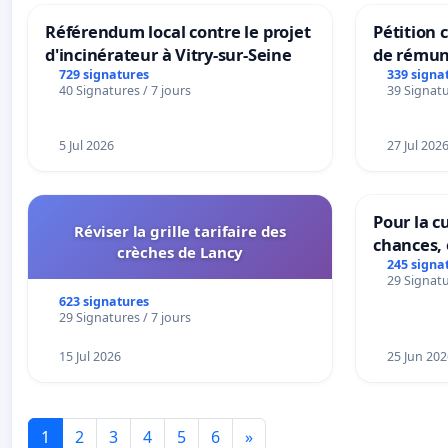
Référendum local contre le projet
Pétition
d'incinérateur à Vitry-sur-Seine
de rémun
panifiabl
729 signatures
339 signa
40 Signatures / 7 jours
39 Signatu
sur la te
5 Jul 2026
27 Jul 202
Pour la cu
Réviser la grille tarifaire des
chances, 
crèches de Lancy
245 signa
29 Signatu
623 signatures
29 Signatures / 7 jours
15 Jul 2026
25 Jun 202
1
2
3
4
5
6
»