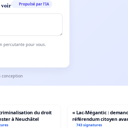
Propulsé par l’IA
 voir
on percutante pour vous.
a conception
 criminalisation du droit
« Lac-Mégantic : deman
ester à Neuchâtel
référendum citoyen ava
transformation irréversi
tures
743 signatures