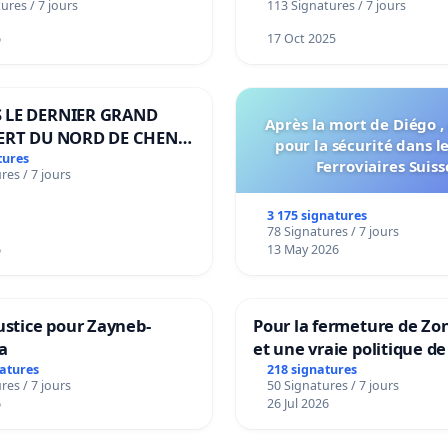
ures / 7 jours
113 Signatures / 7 jours
notre territoire »
6
17 Oct 2025
 LE DERNIER GRAND
Après la mort de Diégo ,
ERT DU NORD DE CHENE-
pour la sécurité dans l
ES
tures
Ferroviaires Suiss
res / 7 jours
3 175 signatures
78 Signatures / 7 jours
6
13 May 2026
ustice pour Zayneb-
Pour la fermeture de Zo
a
et une vraie politique de
la dépendance
natures
218 signatures
res / 7 jours
50 Signatures / 7 jours
6
26 Jul 2026