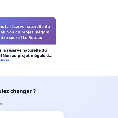
s la réserve naturelle du
el! Non au projet mégalo
ntre sportif Le Roseau!
 la réserve naturelle du
! Non au projet mégalo du
rtif Le Roseau!
atures
ulez changer ?
n.