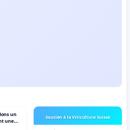
dons un
Soutien à la Viticulture Suisse
nt une
ble de