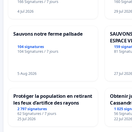
166 Signatures / 7 jours
160 Signat
4 Jul 2026
29 Jul 202
Sauvons notre ferme pallsade
SAUVONS
ESPACE V
BOUGERI
104 signatures
159 signa
104 Signatures / 7 jours
81 Signatu
5 Aug 2026
27 Jul 202
Protéger la population en retirant
Obtenir j
les feux d’artifice des rayons
Cassandr
2 797 signatures
1 025 sig
62 Signatures / 7 jours
56 Signatu
25 Jul 2026
22 Jul 202