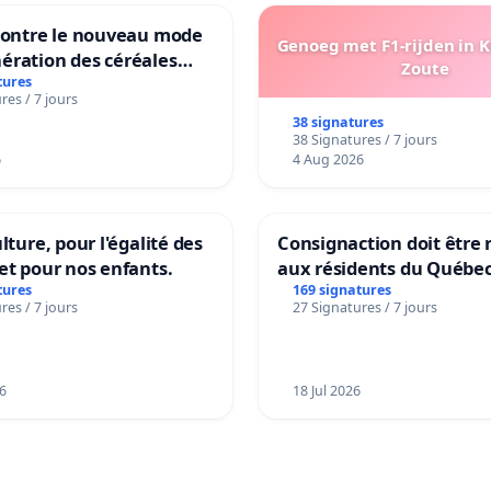
 contre le nouveau mode
Genoeg met F1-rijden in 
ération des céréales
Zoute
es de Swiss granum basé
tures
res / 7 jours
neur en protéines
38 signatures
38 Signatures / 7 jours
6
4 Aug 2026
lture, pour l'égalité des
Consignaction doit être 
et pour nos enfants.
aux résidents du Québe
tures
169 signatures
res / 7 jours
27 Signatures / 7 jours
6
18 Jul 2026