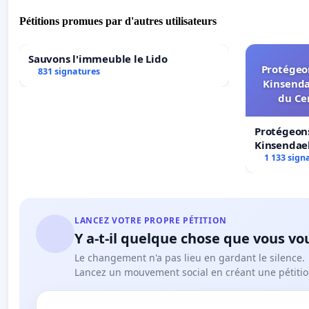
Pétitions promues par d'autres utilisateurs
Sauvons l'immeuble le Lido
Protégeon
831 signatures
Kinsenda
du Ce
Protégeons
Kinsendael
Centre spo
1 133 sign
LANCEZ VOTRE PROPRE PÉTITION
Y a-t-il quelque chose que vous vo
Le changement n'a pas lieu en gardant le silence.
Lancez un mouvement social en créant une pétitio