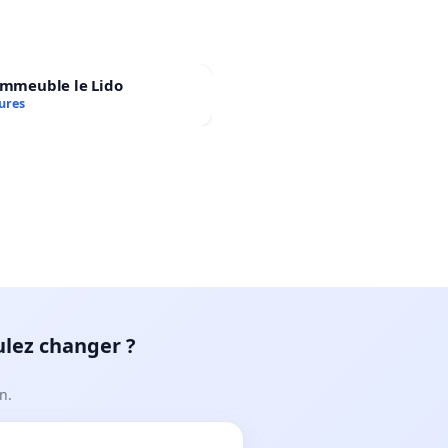
immeuble le Lido
ures
ulez changer ?
n.