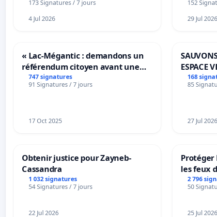
173 Signatures / 7 jours
152 Signat
4 Jul 2026
29 Jul 202
« Lac-Mégantic : demandons un
SAUVONS
référendum citoyen avant une
ESPACE V
transformation irréversible de
BOUGERI
747 signatures
168 signa
91 Signatures / 7 jours
85 Signatu
notre territoire »
17 Oct 2025
27 Jul 202
Obtenir justice pour Zayneb-
Protéger 
Cassandra
les feux d
1 032 signatures
2 796 sig
54 Signatures / 7 jours
50 Signatu
22 Jul 2026
25 Jul 202