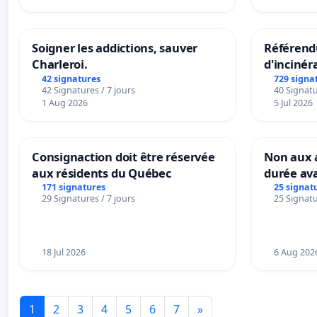
Soigner les addictions, sauver
Référendu
Charleroi.
d'incinér
42 signatures
729 signa
42 Signatures / 7 jours
40 Signatu
1 Aug 2026
5 Jul 2026
Consignaction doit être réservée
Non aux a
aux résidents du Québec
durée ava
171 signatures
25 signat
29 Signatures / 7 jours
25 Signatu
18 Jul 2026
6 Aug 202
1
2
3
4
5
6
7
»