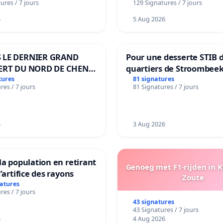
ures / 7 jours
129 Signatures / 7 jours
6
5 Aug 2026
 LE DERNIER GRAND
Pour une desserte STIB 
ERT DU NORD DE CHENE-
quartiers de Stroombeek
ES
Beauval - Voor een MIVB
tures
81 signatures
res / 7 jours
81 Signatures / 7 jours
bediening van de wijken
Strombeek en Het Voor
6
3 Aug 2026
la population en retirant
Genoeg met F1-rijden in 
’artifice des rayons
Zoute
natures
res / 7 jours
43 signatures
43 Signatures / 7 jours
6
4 Aug 2026