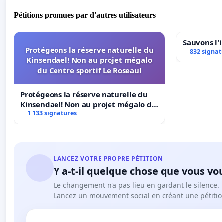
Pétitions promues par d'autres utilisateurs
Sauvons l'
Protégeons la réserve naturelle du
832 signat
Kinsendael! Non au projet mégalo
du Centre sportif Le Roseau!
Protégeons la réserve naturelle du
Kinsendael! Non au projet mégalo du
Centre sportif Le Roseau!
1 133 signatures
LANCEZ VOTRE PROPRE PÉTITION
Y a-t-il quelque chose que vous vo
Le changement n'a pas lieu en gardant le silence.
Lancez un mouvement social en créant une pétitio