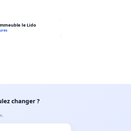
immeuble le Lido
ures
ulez changer ?
n.