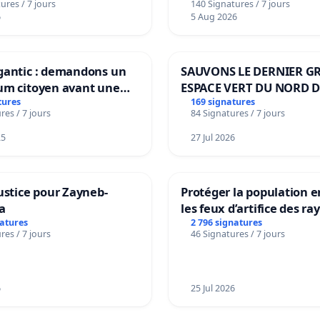
ures / 7 jours
140 Signatures / 7 jours
6
5 Aug 2026
gantic : demandons un
SAUVONS LE DERNIER G
um citoyen avant une
ESPACE VERT DU NORD D
ation irréversible de
BOUGERIES
tures
169 signatures
res / 7 jours
84 Signatures / 7 jours
itoire »
25
27 Jul 2026
ustice pour Zayneb-
Protéger la population e
a
les feux d’artifice des ra
natures
2 796 signatures
res / 7 jours
46 Signatures / 7 jours
6
25 Jul 2026