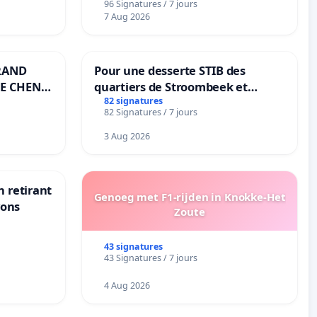
96 Signatures / 7 jours
7 Aug 2026
RAND
Pour une desserte STIB des
E CHENE-
quartiers de Stroombeek et
Beauval - Voor een MIVB-
82 signatures
82 Signatures / 7 jours
bediening van de wijken
Strombeek en Het Voor
3 Aug 2026
n retirant
Genoeg met F1-rijden in Knokke-Het
yons
Zoute
43 signatures
43 Signatures / 7 jours
4 Aug 2026