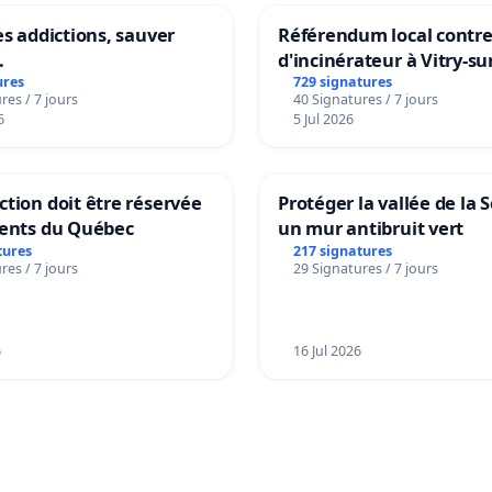
es addictions, sauver
Référendum local contre 
.
d'incinérateur à Vitry-su
ures
729 signatures
res / 7 jours
40 Signatures / 7 jours
6
5 Jul 2026
tion doit être réservée
Protéger la vallée de la 
dents du Québec
un mur antibruit vert
tures
217 signatures
res / 7 jours
29 Signatures / 7 jours
6
16 Jul 2026