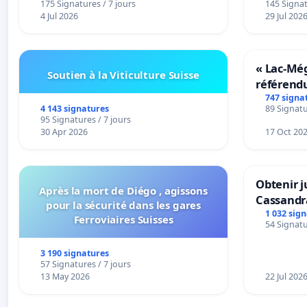
175 Signatures / 7 jours
145 Signat
4 Jul 2026
29 Jul 202
« Lac-Mé
Soutien à la Viticulture Suisse
référend
transform
747 signa
4 143 signatures
89 Signatu
notre terr
95 Signatures / 7 jours
30 Apr 2026
17 Oct 20
Obtenir j
Après la mort de Diégo , agissons
Cassandr
pour la sécurité dans les gares
1 032 sig
Ferroviaires Suisses
54 Signatu
3 190 signatures
57 Signatures / 7 jours
13 May 2026
22 Jul 202