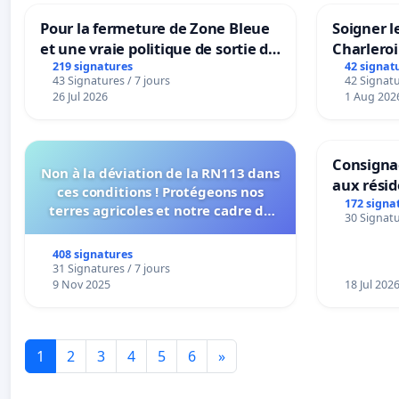
Pour la fermeture de Zone Bleue
Soigner l
et une vraie politique de sortie de
Charleroi
la dépendance
219 signatures
42 signat
43 Signatures / 7 jours
42 Signatu
26 Jul 2026
1 Aug 202
Consignac
Non à la déviation de la RN113 dans
aux rési
ces conditions ! Protégeons nos
172 signa
terres agricoles et notre cadre de
30 Signatu
vie !
408 signatures
31 Signatures / 7 jours
9 Nov 2025
18 Jul 202
1
2
3
4
5
6
»