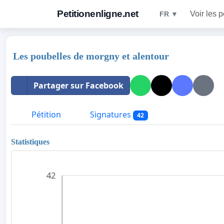
Petitionenligne.net
Voir les p
FR ▼
Les poubelles de morgny et alentour
Partager sur Facebook
Pétition
Signatures
42
Statistiques
42