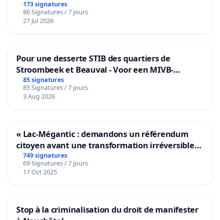
173 signatures
86 Signatures / 7 jours
27 Jul 2026
Pour une desserte STIB des quartiers de
Stroombeek et Beauval - Voor een MIVB-
bediening van de wijken Strombeek en Het
85 signatures
85 Signatures / 7 jours
Voor
3 Aug 2026
« Lac-Mégantic : demandons un référendum
citoyen avant une transformation irréversible
de notre territoire »
749 signatures
69 Signatures / 7 jours
17 Oct 2025
Stop à la criminalisation du droit de manifester