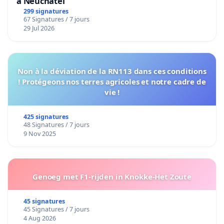
à Neuchâtel
299 signatures
67 Signatures / 7 jours
29 Jul 2026
Non à la déviation de la RN113 dans ces conditions
! Protégeons nos terres agricoles et notre cadre de
vie !
425 signatures
48 Signatures / 7 jours
9 Nov 2025
Genoeg met F1-rijden in Knokke-Het Zoute
45 signatures
45 Signatures / 7 jours
4 Aug 2026