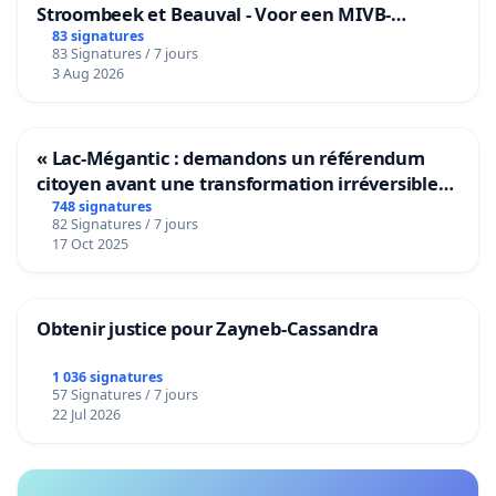
Stroombeek et Beauval - Voor een MIVB-
bediening van de wijken Strombeek en Het
83 signatures
83 Signatures / 7 jours
Voor
3 Aug 2026
« Lac-Mégantic : demandons un référendum
citoyen avant une transformation irréversible
de notre territoire »
748 signatures
82 Signatures / 7 jours
17 Oct 2025
Obtenir justice pour Zayneb-Cassandra
1 036 signatures
57 Signatures / 7 jours
22 Jul 2026