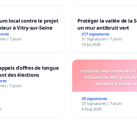
m local contre le projet
Protéger la vallée de la 
ateur à Vitry-sur-Seine
un mur antibruit vert
tures
217 signatures
res / 7 jours
31 Signatures / 7 jours
16 Jul 2026
ppels d’offres de longue
Installer des conteneurs
nt des élections
Villaverde Alto pour év
ures
déchets à l'extéri
res / 7 jours
25 signatures
25 Signatures / 7 jours
6
6 Aug 2026