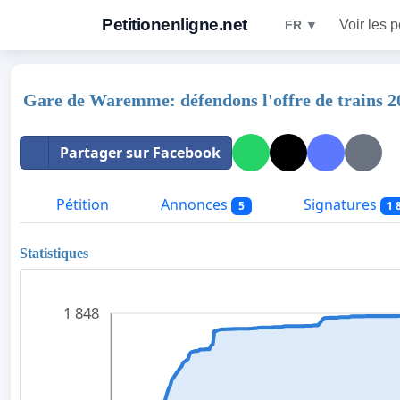
Petitionenligne.net
Voir les p
FR ▼
Gare de Waremme: défendons l'offre de trains 2
Partager sur Facebook
Pétition
Annonces
Signatures
5
1 
Statistiques
1 848