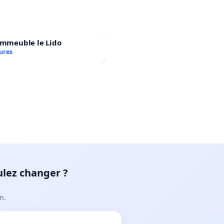
immeuble le Lido
ures
ulez changer ?
n.