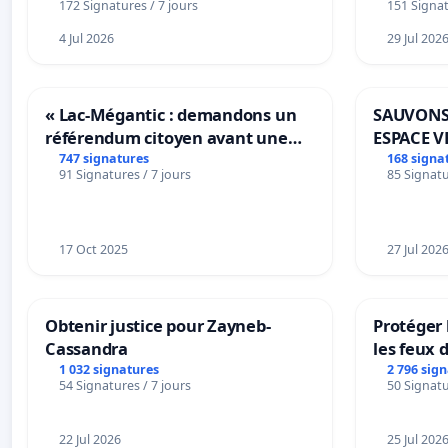
172 Signatures / 7 jours
151 Signat
4 Jul 2026
29 Jul 202
« Lac-Mégantic : demandons un
SAUVONS
référendum citoyen avant une
ESPACE V
transformation irréversible de
BOUGERI
747 signatures
168 signa
91 Signatures / 7 jours
85 Signatu
notre territoire »
17 Oct 2025
27 Jul 202
Obtenir justice pour Zayneb-
Protéger 
Cassandra
les feux d
1 032 signatures
2 796 sig
54 Signatures / 7 jours
50 Signatu
22 Jul 2026
25 Jul 202