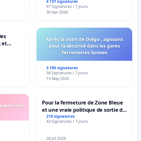
4 137 signatures
97 Signatures / 7 jours
30 Apr 2026
des
Après la mort de Diégo , agissons
 et
pour la sécurité dans les gares
-
Ferroviaires Suisses
3 190 signatures
58 Signatures / 7 jours
13 May 2026
Pour la fermeture de Zone Bleue
Knokke-Het
et une vraie politique de sortie de
la dépendance
219 signatures
43 Signatures / 7 jours
26 Jul 2026