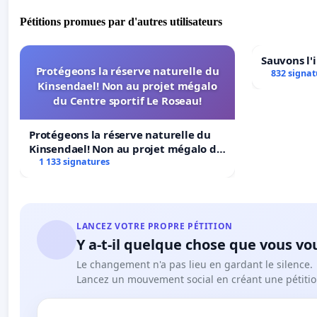
Pétitions promues par d'autres utilisateurs
Sauvons l'
Protégeons la réserve naturelle du
832 signat
Kinsendael! Non au projet mégalo
du Centre sportif Le Roseau!
Protégeons la réserve naturelle du
Kinsendael! Non au projet mégalo du
Centre sportif Le Roseau!
1 133 signatures
LANCEZ VOTRE PROPRE PÉTITION
Y a-t-il quelque chose que vous vo
Le changement n'a pas lieu en gardant le silence.
Lancez un mouvement social en créant une pétitio