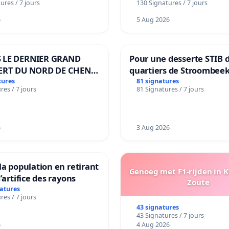
ures / 7 jours
130 Signatures / 7 jours
6
5 Aug 2026
 LE DERNIER GRAND
Pour une desserte STIB 
ERT DU NORD DE CHENE-
quartiers de Stroombeek
ES
Beauval - Voor een MIVB
tures
81 signatures
res / 7 jours
81 Signatures / 7 jours
bediening van de wijken
Strombeek en Het Voor
6
3 Aug 2026
la population en retirant
Genoeg met F1-rijden in 
’artifice des rayons
Zoute
natures
res / 7 jours
43 signatures
43 Signatures / 7 jours
6
4 Aug 2026