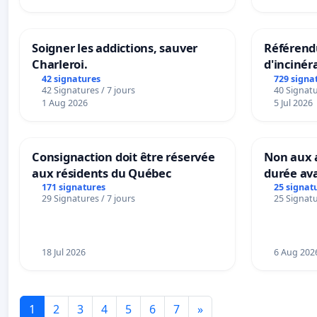
Soigner les addictions, sauver
Référendu
Charleroi.
d'incinér
42 signatures
729 signa
42 Signatures / 7 jours
40 Signatu
1 Aug 2026
5 Jul 2026
Consignaction doit être réservée
Non aux a
aux résidents du Québec
durée ava
171 signatures
25 signat
29 Signatures / 7 jours
25 Signatu
18 Jul 2026
6 Aug 202
1
2
3
4
5
6
7
»