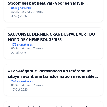
Stroombeek et Beauval - Voor een MIVB-
bediening van de wijken Strombeek en Het
85 signatures
85 Signatures / 7 jours
Voor
3 Aug 2026
SAUVONS LE DERNIER GRAND ESPACE VERT DU
NORD DE CHENE-BOUGERIES
172 signatures
85 Signatures / 7 jours
27 Jul 2026
« Lac-Mégantic : demandons un référendum
citoyen avant une transformation irréversible
de notre territoire »
748 signatures
82 Signatures / 7 jours
17 Oct 2025