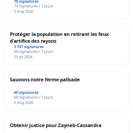
bediening van de wijken Strombeek en Het
70 signatures
70 Signatures / 7 jours
Voor
3 Aug 2026
Protéger la population en retirant les feux
d’artifice des rayons
2 797 signatures
68 Signatures / 7 jours
25 Jul 2026
Sauvons notre ferme pallsade
60 signatures
60 Signatures / 7 jours
5 Aug 2026
Obtenir justice pour Zayneb-Cassandra