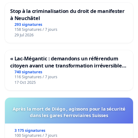
Stop à la criminalisation du droit de manifester
à Neuchâtel
293 signatures
158 Signatures / 7 jours
29 Jul 2026
« Lac-Mégantic : demandons un référendum
citoyen avant une transformation irréversible
de notre territoire »
740 signatures
116 Signatures / 7 jours
17 Oct 2025
Après la mort de Diégo , agissons pour la sécurité
dans les gares Ferroviaires Suisses
3 175 signatures
100 Signatures / 7 jours