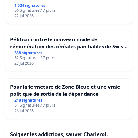
1 024 signatures
56 Signatures / 7 jours
22 Jul 2026
Pétition contre le nouveau mode de
rémunération des céréales panifiables de Swiss
granum basé sur la teneur en protéines
338 signatures
52 Signatures / 7 jours
27 Jul 2026
Pour la fermeture de Zone Bleue et une vraie
politique de sortie de la dépendance
218 signatures
51 Signatures / 7 jours
26 Jul 2026
Soigner les addictions, sauver Charleroi.