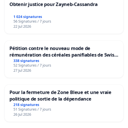
Obtenir justice pour Zayneb-Cassandra
1 024 signatures
56 Signatures / 7 jours
22 Jul 2026
Pétition contre le nouveau mode de
rémunération des céréales panifiables de Swiss
granum basé sur la teneur en protéines
338 signatures
52 Signatures / 7 jours
27 Jul 2026
Pour la fermeture de Zone Bleue et une vraie
politique de sortie de la dépendance
218 signatures
51 Signatures / 7 jours
26 Jul 2026