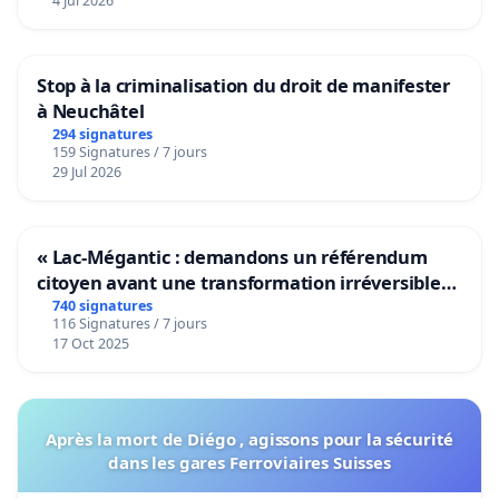
4 Jul 2026
Stop à la criminalisation du droit de manifester
à Neuchâtel
294 signatures
159 Signatures / 7 jours
29 Jul 2026
« Lac-Mégantic : demandons un référendum
citoyen avant une transformation irréversible
de notre territoire »
740 signatures
116 Signatures / 7 jours
17 Oct 2025
Après la mort de Diégo , agissons pour la sécurité
dans les gares Ferroviaires Suisses