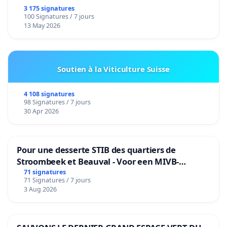
3 175 signatures
100 Signatures / 7 jours
13 May 2026
Soutien à la Viticulture Suisse
4 108 signatures
98 Signatures / 7 jours
30 Apr 2026
Pour une desserte STIB des quartiers de
Stroombeek et Beauval - Voor een MIVB-
bediening van de wijken Strombeek en Het
71 signatures
71 Signatures / 7 jours
Voor
3 Aug 2026