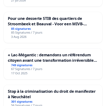
27 Jul 2026
Pour une desserte STIB des quartiers de
Stroombeek et Beauval - Voor een MIVB-
bediening van de wijken Strombeek en Het
85 signatures
85 Signatures / 7 jours
Voor
3 Aug 2026
« Lac-Mégantic : demandons un référendum
citoyen avant une transformation irréversible
de notre territoire »
749 signatures
67 Signatures / 7 jours
17 Oct 2025
Stop à la criminalisation du droit de manifester
à Neuchâtel
301 signatures
56 Signatures / 7 jours