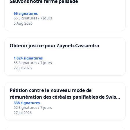
Sauvons notre ferme pallsade
66 signatures
66 Signatures / 7 jours
5 Aug 2026
Obtenir justice pour Zayneb-Cassandra
1 024 signatures
55 Signatures / 7 jours
22 Jul 2026
Pétition contre le nouveau mode de
rémunération des céréales panifiables de Swiss
granum basé sur la teneur en protéines
338 signatures
52 Signatures / 7 jours
27 Jul 2026