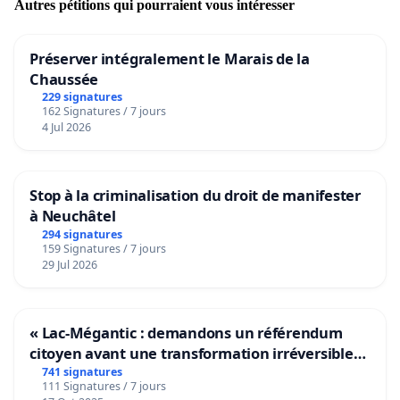
Autres pétitions qui pourraient vous intéresser
Préserver intégralement le Marais de la
Chaussée
229 signatures
162 Signatures / 7 jours
4 Jul 2026
Stop à la criminalisation du droit de manifester
à Neuchâtel
294 signatures
159 Signatures / 7 jours
29 Jul 2026
« Lac-Mégantic : demandons un référendum
citoyen avant une transformation irréversible
de notre territoire »
741 signatures
111 Signatures / 7 jours