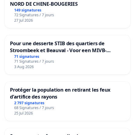
NORD DE CHENE-BOUGERIES
149 signatures
72 Signatures / 7 jours
27 Jul 2026
Pour une desserte STIB des quartiers de
Stroombeek et Beauval - Voor een MIVB-
bediening van de wijken Strombeek en Het
71 signatures
71 Signatures / 7 jours
Voor
3 Aug 2026
Protéger la population en retirant les feux
d’artifice des rayons
2 797 signatures
68 Signatures / 7 jours
25 Jul 2026