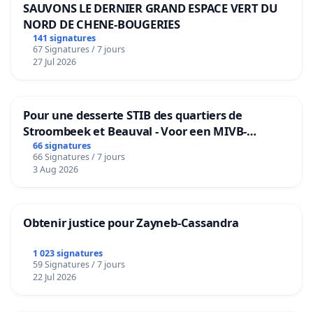
SAUVONS LE DERNIER GRAND ESPACE VERT DU
NORD DE CHENE-BOUGERIES
141 signatures
67 Signatures / 7 jours
27 Jul 2026
Pour une desserte STIB des quartiers de
Stroombeek et Beauval - Voor een MIVB-
bediening van de wijken Strombeek en Het
66 signatures
66 Signatures / 7 jours
Voor
3 Aug 2026
Obtenir justice pour Zayneb-Cassandra
1 023 signatures
59 Signatures / 7 jours
22 Jul 2026