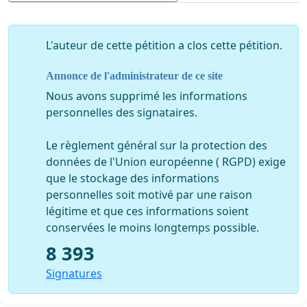
des STUDIO à manifester votre soutien :
- en faisant connaître votre attachement aux cinémas
STUDIO autour de vous,
L'auteur de cette pétition a clos cette pétition.
- en y venant encore plus assidûment,
Annonce de l'administrateur de ce site
- en signant cet appel à soutien aux cinémas STUDIO
pour qu'ils poursuivent leur travail et leur action en
Nous avons supprimé les informations
toute indépendance.
personnelles des signataires.
Merci
Le règlement général sur la protection des
données de l'Union européenne ( RGPD) exige
http://www.studiocine.com/images/affiches_vignette
que le stockage des informations
personnelles soit motivé par une raison
Les cinémas Studio
légitime et que ces informations soient
conservées le moins longtemps possible.
2 rue des ursulines
8 393
37000 TOURS
Signatures