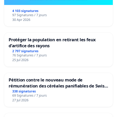
4 103 signatures
97 Signatures / 7 jours
30 Apr 2026
Protéger la population en retirant les feux
d’artifice des rayons
2 797 signatures
76 Signatures / 7 jours
25 Jul 2026
Pétition contre le nouveau mode de
rémunération des céréales panifiables de Swiss
granum basé sur la teneur en protéines
338 signatures
69 Signatures / 7 jours
27 Jul 2026