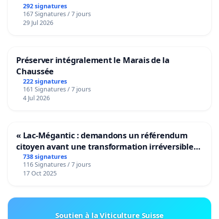
292 signatures
167 Signatures / 7 jours
29 Jul 2026
Préserver intégralement le Marais de la
Chaussée
222 signatures
161 Signatures / 7 jours
4 Jul 2026
« Lac-Mégantic : demandons un référendum
citoyen avant une transformation irréversible
de notre territoire »
738 signatures
116 Signatures / 7 jours
17 Oct 2025
Soutien à la Viticulture Suisse