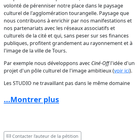
volonté de pérenniser notre place dans le paysage
culturel de l'agglomération tourangelle. Paysage que
nous contribuons à enrichir par nos manifestations et
nos partenariats avec les réseaux associatifs et
culturels de la cité et qui, sans peser sur ses finances
publiques, profitent grandement au rayonnement et à
l'image de la ville de Tours.
Par exemple nous développons avec
Ciné-Off
l'idée d'un
projet d'un
pôle culturel de l'image
ambitieux (
voir ici
).
Les STUDIO ne travaillant pas dans le même domaine
que les grands groupes d'exploitants, les enjeux, s'ils
...Montrer plus
sont aussi commerciaux, sont principalement culturels
et politiques.
------------------------------------------------------------------------------------
-
Contacter l’auteur de la pétition
Nous vous appelons tous, spectateurs, amis, abonnés