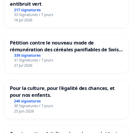
antibruit vert
217 signatures
33 Signatures / 7 jours
Groupe psychologues-
16 Jul 2026
psychothérapeutes en formation TCC
Pétition contre le nouveau mode de
Information aux signataires : afin de mieux appuyer
rémunération des céréales panifiables de Swiss
notre démarche, nous vous prions d'indiquer la raison
granum basé sur la teneur en protéines
339 signatures
31 Signatures / 7 jours
pour laquelle vous signez dans la rubrique
27 Jul 2026
commentaire.
N'oubliez pas de confirmer votre signature par mail. Le
Pour la culture, pour l'égalité des chances, et
mail de confirmation se cache parfois dans les spams !
pour nos enfants.
246 signatures
30 Signatures / 7 jours
25 Jun 2026
DIE DEUTSCHE VERSION FINDEN SIE UNTEN