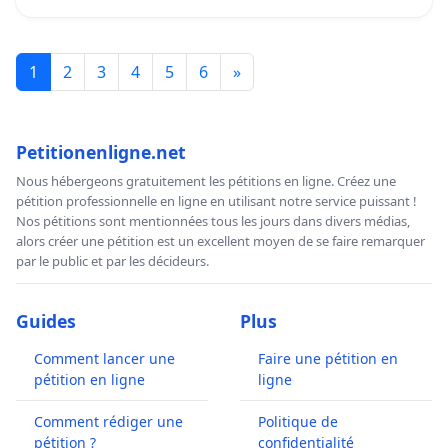
psychotherapeutischen Leistungen von der
obligatorischen Krankenpflegeversicherung (OKP)
übernommen werden.
1
2
3
4
5
6
»
Psychologinnen und Psychologen in Ausbildung, die
derzeit Psychotherapie ausüben, können ab dem
Januar 2023 ihre Leistungen zu Lasten des KVG nicht
Petitionenligne.net
mehr mit dem Delegationsmodell über den TARMED
Nous hébergeons gratuitement les pétitions en ligne. Créez une
erbringen. Dies wird einer beträchtlichen Anzahl von
pétition professionnelle en ligne en utilisant notre service puissant !
therapeutischen Betreuungen ein Ende setzen und auf
Nos pétitions sont mentionnées tous les jours dans divers médias,
der einen Seite arbeitslose Psychologen und auf der
alors créer une pétition est un excellent moyen de se faire remarquer
par le public et par les décideurs.
anderen Seite unversorgte Patienten hinterlassen.
Darüber hinaus erscheinen uns die neuen
Anforderungen der oben erwähnten
Guides
Plus
Gesetzesänderung unrealistisch und ungerecht.
Comment lancer une
Faire une pétition en
Im Namen der Studierenden der Weiterbildungsgänge
pétition en ligne
ligne
zur Spezialisierung in Psychotherapie, die ihre
Comment rédiger une
Politique de
Ausbildung vor dem 19. März 2021 begonnen haben,
pétition ?
confidentialité