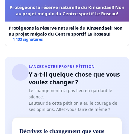
clinique demandent déjà un investissement
Protégeons la réserve naturelle du Kinsendael! Non
personnel, professionnel et financier considérable
.
au projet mégalo du Centre sportif Le Roseau!
Au niveau personnel, il faut compter en moyenne dix
ans pour obtenir le Bachelor, le Master et le titre de
Protégeons la réserve naturelle du Kinsendael! Non
spécialiste en psychothérapie reconnu au niveau
au projet mégalo du Centre sportif Le Roseau!
fédéral. Au niveau professionnel, la formation impose
1 133 signatures
déjà une pratique minimale de deux années à 100% en
milieu psychiatrique. Au niveau financier, le coût total de
la formation s'élève à environ CHF 50'000.-.
LANCEZ VOTRE PROPRE PÉTITION
3.
La transition proposée du modèle de la
Y a-t-il quelque chose que vous
délégation (c’est-à-dire la reprise de notre patientèle
voulez changer ?
sous la responsabilité d’un psychothérapeute
Le changement n'a pas lieu en gardant le
diplômé) soulève de nombreuses interrogations et
silence.
incertitudes.
Actuellement, très peu d’informations
L'auteur de cette pétition a eu le courage de
nous ont été données concernant l’encadrement de
ses opinions. Allez-vous faire de même ?
notre formation.
4.
L’arrêt du modèle de délégation et l’obligation de
Décrivez le changement que vous
l’expérience clinique de douze mois mettent en péril