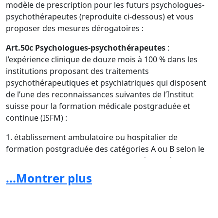
modèle de prescription pour les futurs psychologues-
psychothérapeutes (reproduite ci-dessous) et vous
proposer des mesures dérogatoires :
Art.50c Psychologues-psychothérapeutes
:
l’expérience clinique de douze mois à 100 % dans les
institutions proposant des traitements
psychothérapeutiques et psychiatriques qui disposent
de l’une des reconnaissances suivantes de l’Institut
suisse pour la formation médicale postgraduée et
continue (ISFM) :
1. établissement ambulatoire ou hospitalier de
formation postgraduée des catégories A ou B selon le
programme de formation postgraduée « Spécialiste en
psychiatrie et psychothérapie » du 1er juillet 2009 dans
...Montrer plus
la version du 15 décembre 2016.
2. établissement des catégories A, B ou C selon le
programme de formation postgraduée « Spécialiste en