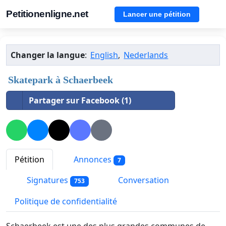
Petitionenligne.net
Lancer une pétition
Changer la langue
:
English
,
Nederlands
Skatepark à Schaerbeek
Partager sur Facebook (1)
Pétition
Annonces
7
Signatures
Conversation
753
Politique de confidentialité
Schaerbeek est une des plus grandes communes de