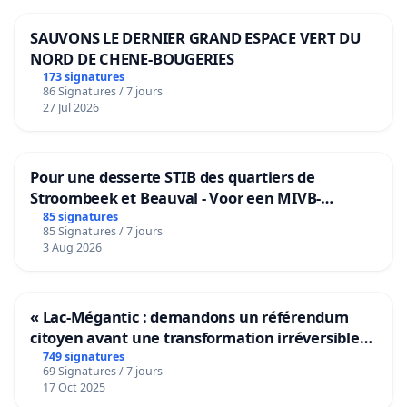
SAUVONS LE DERNIER GRAND ESPACE VERT DU
NORD DE CHENE-BOUGERIES
173 signatures
86 Signatures / 7 jours
27 Jul 2026
Pour une desserte STIB des quartiers de
Stroombeek et Beauval - Voor een MIVB-
bediening van de wijken Strombeek en Het
85 signatures
85 Signatures / 7 jours
Voor
3 Aug 2026
« Lac-Mégantic : demandons un référendum
citoyen avant une transformation irréversible
de notre territoire »
749 signatures
69 Signatures / 7 jours
17 Oct 2025