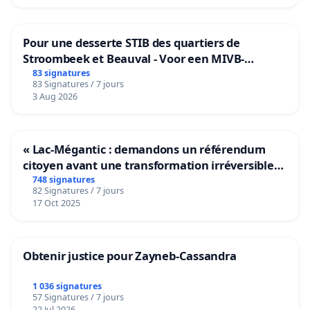
Pour une desserte STIB des quartiers de
Stroombeek et Beauval - Voor een MIVB-
bediening van de wijken Strombeek en Het
83 signatures
83 Signatures / 7 jours
Voor
3 Aug 2026
« Lac-Mégantic : demandons un référendum
citoyen avant une transformation irréversible
de notre territoire »
748 signatures
82 Signatures / 7 jours
17 Oct 2025
Obtenir justice pour Zayneb-Cassandra
1 036 signatures
57 Signatures / 7 jours
22 Jul 2026