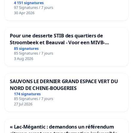
4 151 signatures
97 Signatures / 7 jours
30 Apr 2026
Pour une desserte STIB des quartiers de
Stroombeek et Beauval - Voor een MIVB-
bediening van de wijken Strombeek en Het
85 signatures
85 Signatures / 7 jours
Voor
3 Aug 2026
SAUVONS LE DERNIER GRAND ESPACE VERT DU
NORD DE CHENE-BOUGERIES
174 signatures
85 Signatures / 7 jours
27 Jul 2026
« Lac-Mégantic : demandons un référendum