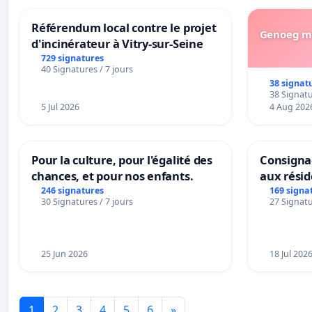
Référendum local contre le projet
Genoeg me
d'incinérateur à Vitry-sur-Seine
729 signatures
40 Signatures / 7 jours
38 signat
38 Signatu
5 Jul 2026
4 Aug 202
Pour la culture, pour l'égalité des
Consignac
chances, et pour nos enfants.
aux rési
246 signatures
169 signa
30 Signatures / 7 jours
27 Signatu
25 Jun 2026
18 Jul 202
1
2
3
4
5
6
»