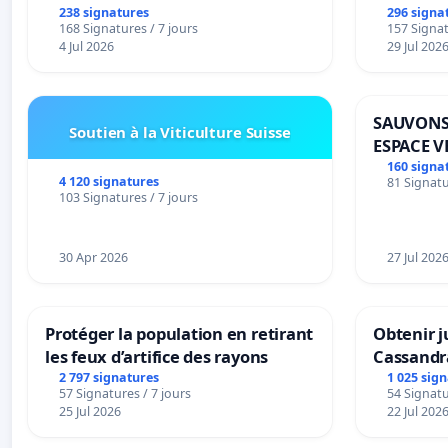
238 signatures
296 signa
168 Signatures / 7 jours
157 Signat
4 Jul 2026
29 Jul 202
SAUVONS
Soutien à la Viticulture Suisse
ESPACE V
BOUGERI
160 signa
4 120 signatures
81 Signatu
103 Signatures / 7 jours
30 Apr 2026
27 Jul 202
Protéger la population en retirant
Obtenir j
les feux d’artifice des rayons
Cassandr
2 797 signatures
1 025 sig
57 Signatures / 7 jours
54 Signatu
25 Jul 2026
22 Jul 202