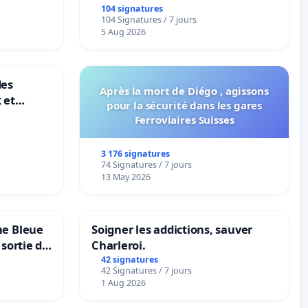
ble de
104 signatures
104 Signatures / 7 jours
5 Aug 2026
des
Après la mort de Diégo , agissons
 et
pour la sécurité dans les gares
-
Ferroviaires Suisses
3 176 signatures
74 Signatures / 7 jours
13 May 2026
ne Bleue
Soigner les addictions, sauver
 sortie de
Charleroi.
42 signatures
42 Signatures / 7 jours
1 Aug 2026