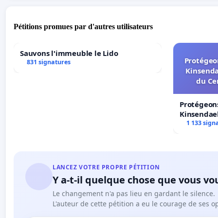
Pétitions promues par d'autres utilisateurs
Sauvons l'immeuble le Lido
Protégeon
831 signatures
Kinsenda
du Ce
Protégeons
Kinsendael
Centre spo
1 133 sign
LANCEZ VOTRE PROPRE PÉTITION
Y a-t-il quelque chose que vous vo
Le changement n'a pas lieu en gardant le silence.
L'auteur de cette pétition a eu le courage de ses o