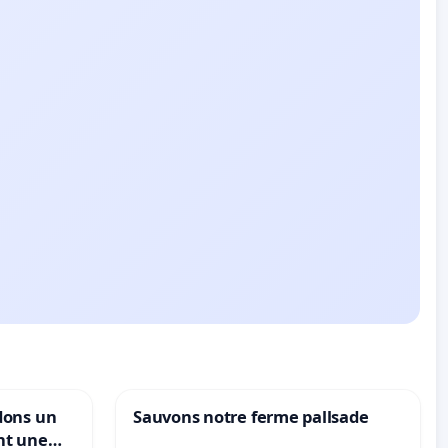
dons un
Sauvons notre ferme pallsade
nt une