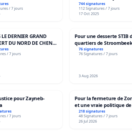
transformation irréversi
tures
744 signatures
ures / 7 jours
112 Signatures / 7 jours
notre territoire »
6
17 Oct 2025
 LE DERNIER GRAND
Pour une desserte STIB 
ERT DU NORD DE CHENE-
quartiers de Stroombeek
ES
Beauval - Voor een MIVB
tures
76 signatures
res / 7 jours
76 Signatures / 7 jours
bediening van de wijken
Strombeek en Het Voor
6
3 Aug 2026
ustice pour Zayneb-
Pour la fermeture de Zo
a
et une vraie politique de
la dépendance
natures
218 signatures
res / 7 jours
48 Signatures / 7 jours
6
26 Jul 2026