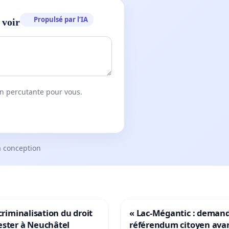
Propulsé par l’IA
 voir
on percutante pour vous.
a conception
 criminalisation du droit
« Lac-Mégantic : deman
ester à Neuchâtel
référendum citoyen ava