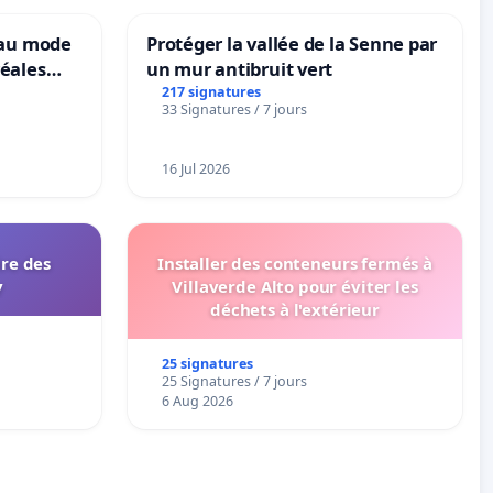
eau mode
Protéger la vallée de la Senne par
éales
un mur antibruit vert
anum basé
217 signatures
33 Signatures / 7 jours
es
16 Jul 2026
ire des
Installer des conteneurs fermés à
y
Villaverde Alto pour éviter les
déchets à l'extérieur
25 signatures
25 Signatures / 7 jours
6 Aug 2026