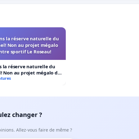
s la réserve naturelle du
el! Non au projet mégalo
ntre sportif Le Roseau!
 la réserve naturelle du
! Non au projet mégalo du
rtif Le Roseau!
atures
ulez changer ?
pinions. Allez-vous faire de même ?