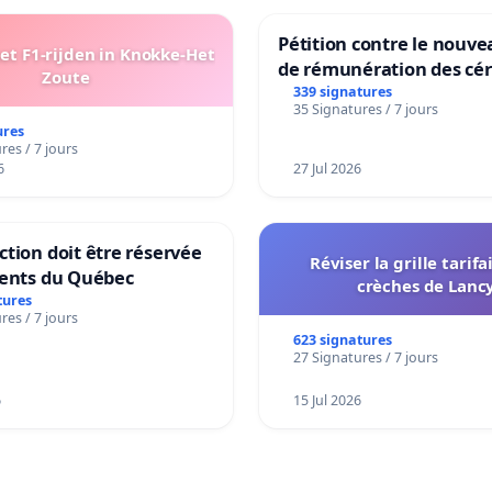
Pétition contre le nouv
t F1-rijden in Knokke-Het
de rémunération des cér
Zoute
panifiables de Swiss gr
339 signatures
35 Signatures / 7 jours
sur la teneur en protéin
ures
res / 7 jours
6
27 Jul 2026
tion doit être réservée
Réviser la grille tarifa
dents du Québec
crèches de Lanc
tures
res / 7 jours
623 signatures
27 Signatures / 7 jours
6
15 Jul 2026