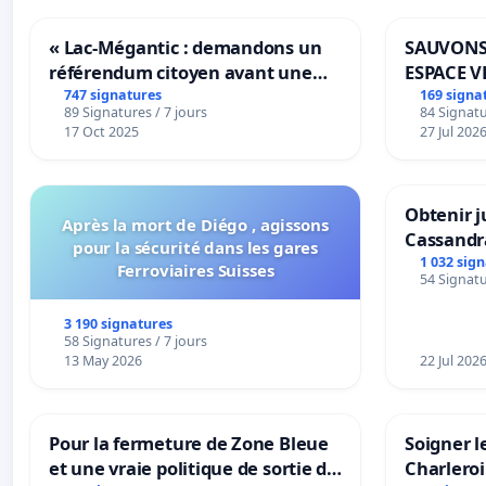
« Lac-Mégantic : demandons un
SAUVONS
référendum citoyen avant une
ESPACE V
transformation irréversible de
BOUGERI
747 signatures
169 signa
89 Signatures / 7 jours
84 Signatu
notre territoire »
17 Oct 2025
27 Jul 202
Obtenir j
Après la mort de Diégo , agissons
Cassandr
pour la sécurité dans les gares
1 032 sig
Ferroviaires Suisses
54 Signatu
3 190 signatures
58 Signatures / 7 jours
13 May 2026
22 Jul 202
Pour la fermeture de Zone Bleue
Soigner l
et une vraie politique de sortie de
Charleroi