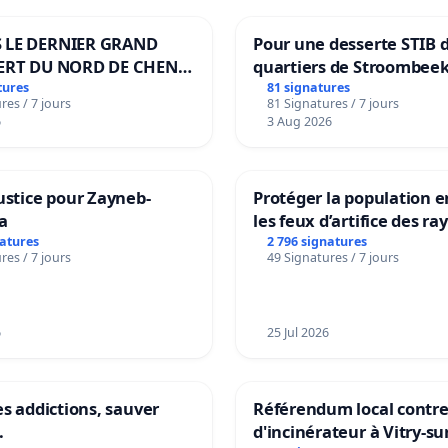
 LE DERNIER GRAND
Pour une desserte STIB 
ERT DU NORD DE CHENE-
quartiers de Stroombeek
ES
Beauval - Voor een MIVB
tures
81 signatures
res / 7 jours
81 Signatures / 7 jours
bediening van de wijken
6
3 Aug 2026
Strombeek en Het Voor
ustice pour Zayneb-
Protéger la population e
a
les feux d’artifice des ra
natures
2 796 signatures
res / 7 jours
49 Signatures / 7 jours
6
25 Jul 2026
es addictions, sauver
Référendum local contre 
.
d'incinérateur à Vitry-su