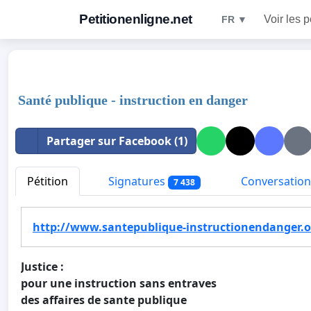
Petitionenligne.net
Voir les p
FR ▼
Santé publique - instruction en danger
Partager sur Facebook (1)
Pétition
Signatures
Conversation
7 438
http://www.santepublique-instructionendanger.
Justice :
pour une instruction
sans entraves
des affaires de sante publique