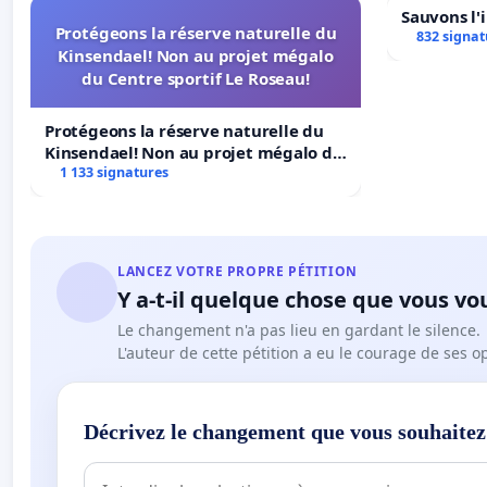
Sauvons l'
Protégeons la réserve naturelle du
832 signat
Kinsendael! Non au projet mégalo
==>
En signant cette pétition, nous demandons aux aut
du Centre sportif Le Roseau!
de donner à l’instruction du Pôle Santé les vra
objectif et indépendant, pour l’identification de
Protégeons la réserve naturelle du
Kinsendael! Non au projet mégalo du
publique,
Centre sportif Le Roseau!
1 133 signatures
de renoncer à déplacer la juge Marie-Odile Bertell
puisse poursuivre son travail d’investigation de
d’instruction,
d’appliquer avec régularité, et avec éthique, le p
LANCEZ VOTRE PROPRE PÉTITION
garant essentiel de leur indépendance.
Y a-t-il quelque chose que vous vo
Le changement n'a pas lieu en gardant le silence.
L'auteur de cette pétition a eu le courage de ses o
Décrivez le changement que vous souhaitez