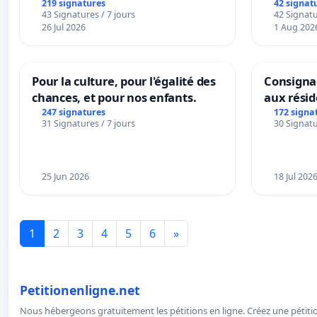
la dépendance
219 signatures
42 signat
43 Signatures / 7 jours
42 Signatu
26 Jul 2026
1 Aug 202
Pour la culture, pour l'égalité des
Consignac
chances, et pour nos enfants.
aux rési
247 signatures
172 signa
31 Signatures / 7 jours
30 Signatu
25 Jun 2026
18 Jul 202
1
2
3
4
5
6
»
Petitionenligne.net
Nous hébergeons gratuitement les pétitions en ligne. Créez une pétitio