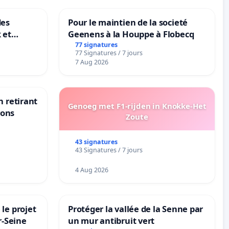
des
Pour le maintien de la societé
 et
Geenens à la Houppe à Flobecq
-
77 signatures
77 Signatures / 7 jours
7 Aug 2026
n retirant
Genoeg met F1-rijden in Knokke-Het
yons
Zoute
43 signatures
43 Signatures / 7 jours
4 Aug 2026
le projet
Protéger la vallée de la Senne par
r-Seine
un mur antibruit vert