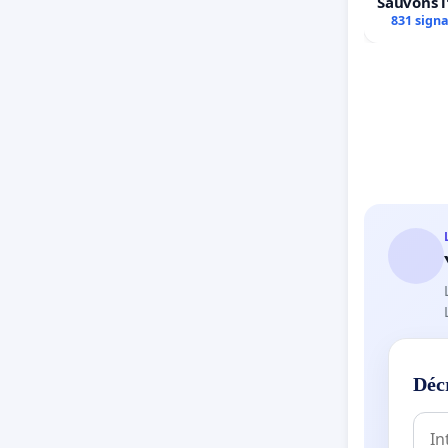
Sauvons l
831 sign
Déc