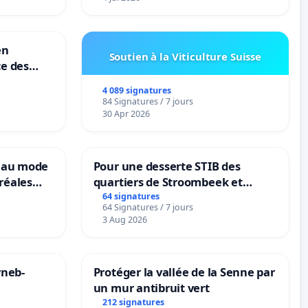
en
Soutien à la Viticulture Suisse
ce des
4 089 signatures
84 Signatures / 7 jours
30 Apr 2026
veau mode
Pour une desserte STIB des
réales
quartiers de Stroombeek et
ranum basé
Beauval - Voor een MIVB-
64 signatures
64 Signatures / 7 jours
nes
bediening van de wijken
3 Aug 2026
Strombeek en Het Voor
yneb-
Protéger la vallée de la Senne par
un mur antibruit vert
212 signatures