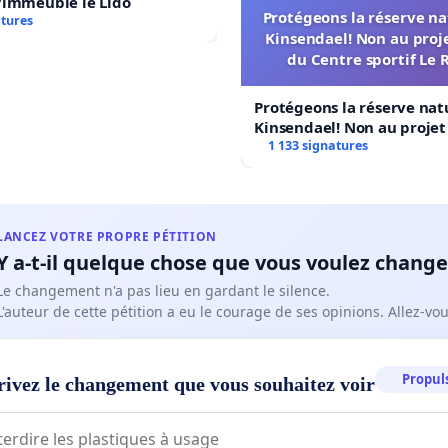
'immeuble le Lido
Protégeons la réserve na
atures
Kinsendael! Non au proj
du Centre sportif Le 
Protégeons la réserve nat
Kinsendael! Non au proje
Centre sportif Le Roseau!
1 133 signatures
LANCEZ VOTRE PROPRE PÉTITION
Y a-t-il quelque chose que vous voulez change
Le changement n'a pas lieu en gardant le silence.
L'auteur de cette pétition a eu le courage de ses opinions. Allez-v
Propuls
rivez le changement que vous souhaitez voir