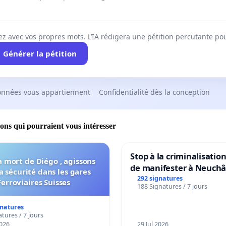
ez avec vos propres mots. L’IA rédigera une pétition percutante po
Générer la pétition
onnées vous appartiennent
Confidentialité dès la conception
ions qui pourraient vous intéresser
Stop à la criminalisation
a mort de Diégo , agissons
de manifester à Neuchâ
a sécurité dans les gares
292 signatures
Ferroviaires Suisses
188 Signatures / 7 jours
gnatures
tures / 7 jours
026
29 Jul 2026