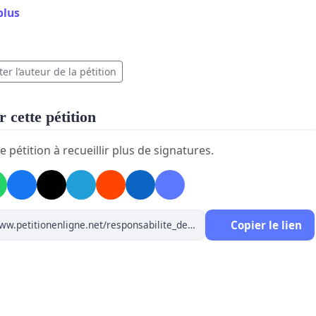
 population passe par la case "payer", il est temps
plus
hui, au monde politique de montrer l'exemple!
ous,
er l’auteur de la pétition
 cette pétition
e pétition à recueillir plus de signatures.
Copier le lien