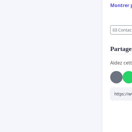
Toute la
Montrer 
aujourd'
Bien à v
Contact
Pierre
Partager
Aidez cett