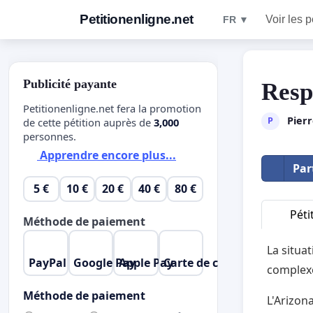
Petitionenligne.net
Voir les p
FR ▼
Publicité payante
Resp
Petitionenligne.net fera la promotion
Pierr
P
de cette pétition auprès de
3,000
personnes.
Apprendre encore plus...
Par
5 €
10 €
20 €
40 €
80 €
Péti
Méthode de paiement
La situa
PayPal
Google Pay
Apple Pay
Carte de crédit
complex
Méthode de paiement
L'Arizon