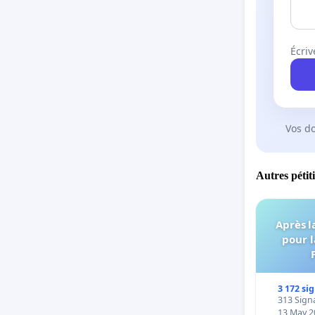
Écriv
Vos d
Autres pétit
Après l
pour l
3 172 si
313 Signa
13 May 2