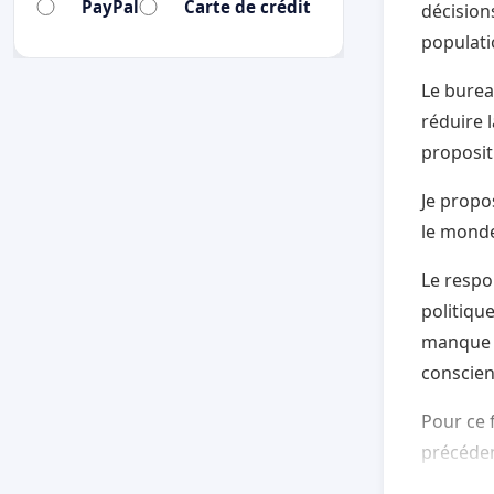
PayPal
Carte de crédit
décision
populat
Le burea
réduire 
proposit
Je propo
le monde
Le respo
politiqu
manque d
conscien
Pour ce 
précéden