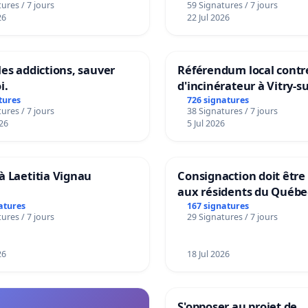
ures / 7 jours
59 Signatures / 7 jours
26
22 Jul 2026
les addictions, sauver
Référendum local contre
i.
d'incinérateur à Vitry-s
tures
726 signatures
ures / 7 jours
38 Signatures / 7 jours
26
5 Jul 2026
à Laetitia Vignau
Consignaction doit être
aux résidents du Québe
atures
167 signatures
ures / 7 jours
29 Signatures / 7 jours
26
18 Jul 2026
S'opposer au projet de