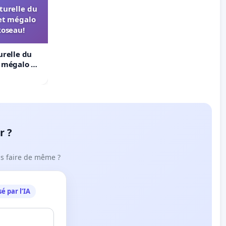
turelle du
et mégalo
Roseau!
urelle du
t mégalo du
r ?
ous faire de même ?
é par l’IA