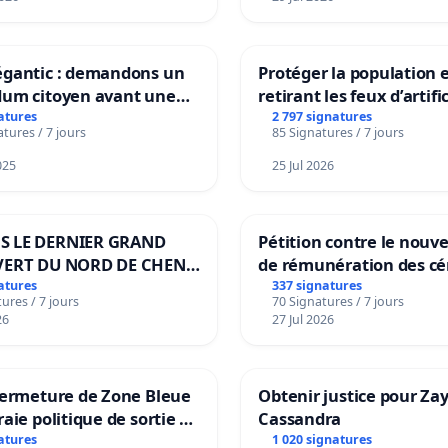
égantic : demandons un
Protéger la population 
dum citoyen avant une
retirant les feux d’artifi
mation irréversible de
rayons
atures
2 797 signatures
tures / 7 jours
85 Signatures / 7 jours
ritoire »
025
25 Jul 2026
S LE DERNIER GRAND
Pétition contre le nou
VERT DU NORD DE CHENE-
de rémunération des cé
IES
panifiables de Swiss g
atures
337 signatures
ures / 7 jours
70 Signatures / 7 jours
sur la teneur en protéi
26
27 Jul 2026
fermeture de Zone Bleue
Obtenir justice pour Za
raie politique de sortie de
Cassandra
ndance
atures
1 020 signatures