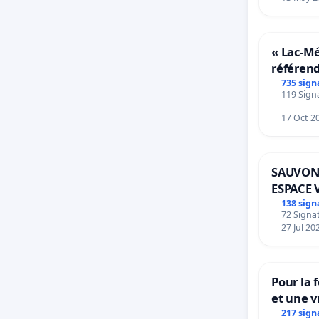
« Lac-M
référen
transfor
735 sign
119 Signa
notre ter
17 Oct 2
SAUVON
ESPACE 
BOUGER
138 sign
72 Signat
27 Jul 20
Pour la 
et une v
la dépe
217 sign