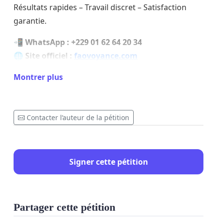
Résultats rapides – Travail discret – Satisfaction
garantie.
📲
WhatsApp : +229 01 62 64 20 34
🌐
Site officiel :
faovoyance.com
⚡
Consultation rapide pour les personnes de la
Montrer plus
République Démocratique du Congo et partout
dans le monde.
Contacter l’auteur de la pétition
Signer cette pétition
Partager cette pétition