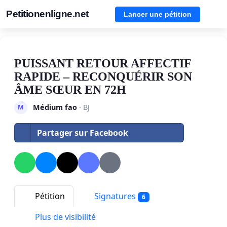
Petitionenligne.net
Lancer une pétition
PUISSANT RETOUR AFFECTIF
RAPIDE – RECONQUÉRIR SON
ÂME SŒUR EN 72H
Médium fao
· BJ
M
Partager sur Facebook
Pétition
Signatures
6
Plus de visibilité